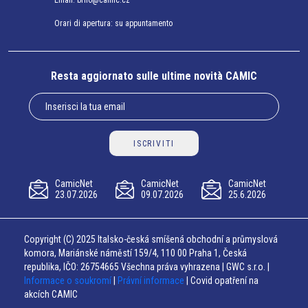
Email:
brno@camic.cz
Orari di apertura: su appuntamento
Resta aggiornato sulle ultime novità CAMIC
ISCRIVITI
CamicNet
CamicNet
CamicNet
23.07.2026
09.07.2026
25.6.2026
Copyright (C) 2025 Italsko-česká smíšená obchodní a průmyslová
komora, Mariánské náměstí 159/4, 110 00 Praha 1, Česká
republika, IČO: 26754665 Všechna práva vyhrazena | GWC s.r.o. |
Informace o soukromí
|
Právní informace
| Covid opatření na
akcích CAMIC