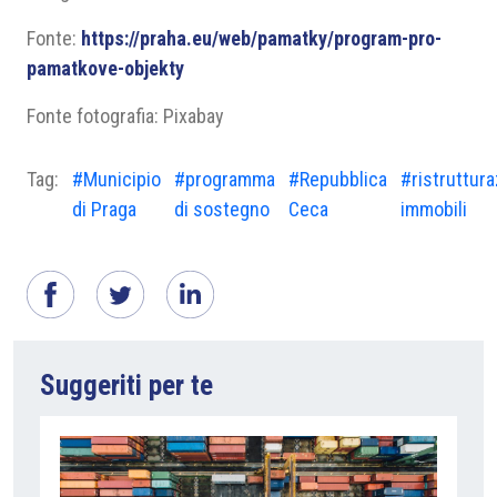
Fonte:
https://praha.eu/web/pamatky/program-pro-
pamatkove-objekty
Fonte fotografia: Pixabay
Tag:
#Municipio
#programma
#Repubblica
#ristruttur
di Praga
di sostegno
Ceca
immobili
Suggeriti per te