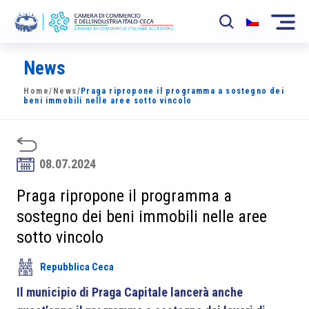
News
La Camera
Home
/
News
/
Praga ripropone il programma a sostegno dei
News
beni immobili nelle aree sotto vincolo
Eventi
Sviluppo Mercato
08.07.2024
Soci
Praga ripropone il programma a
sostegno dei beni immobili nelle aree
Partner
sotto vincolo
Progetti
Repubblica Ceca
Area riservata
Il municipio di Praga Capitale lancerà anche