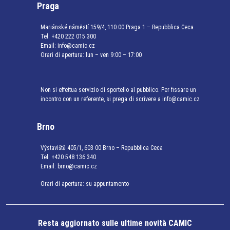
Praga
Mariánské náměstí 159/4, 110 00 Praga 1 – Repubblica Ceca
Tel:
+420 222 015 300
Email:
info@camic.cz
Orari di apertura: lun – ven 9:00 – 17:00
Non si effettua servizio di sportello al pubblico. Per fissare un
incontro con un referente, si prega di scrivere a info@camic.cz
Brno
Výstaviště 405/1, 603 00 Brno – Repubblica Ceca
Tel:
+420 548 136 340
Email:
brno@camic.cz
Orari di apertura: su appuntamento
Resta aggiornato sulle ultime novità CAMIC