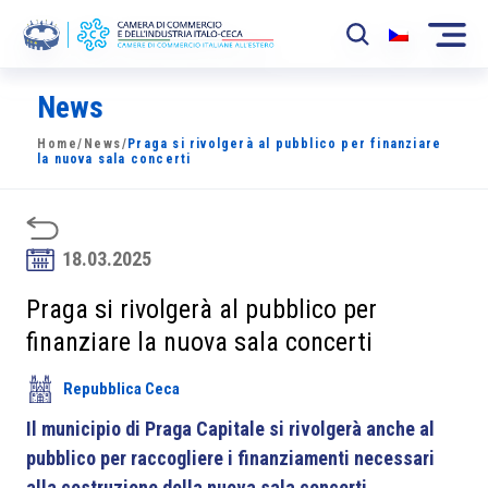
News
La Camera
Home
/
News
/
Praga si rivolgerà al pubblico per finanziare
News
la nuova sala concerti
Eventi
Sviluppo Mercato
18.03.2025
Soci
Praga si rivolgerà al pubblico per
finanziare la nuova sala concerti
Partner
Repubblica Ceca
Progetti
Il municipio di Praga Capitale si rivolgerà anche al
Area riservata
pubblico per raccogliere i finanziamenti necessari
alla costruzione della nuova sala concerti,