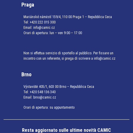
Praga
Mariánské náměstí 159/4, 110 00 Praga 1 – Repubblica Ceca
Tel:
+420 222 015 300
Email:
info@camic.cz
Orari di apertura: lun – ven 9:00 – 17:00
Non si effettua servizio di sportello al pubblico. Per fissare un
incontro con un referente, si prega di scrivere a info@camic.cz
Brno
Výstaviště 405/1, 603 00 Brno – Repubblica Ceca
Tel:
+420 548 136 340
Email:
brno@camic.cz
Orari di apertura: su appuntamento
Resta aggiornato sulle ultime novità CAMIC