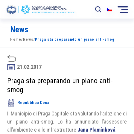
News
La Camera
Home
/
News
/
Praga sta preparando un piano anti-smog
News
Eventi
21.02.2017
Sviluppo Mercato
Praga sta preparando un piano anti-
Soci
smog
Partner
Repubblica Ceca
Progetti
Il Municipio di Praga Capitale sta valutando l’adozione di
un piano anti-smog. Lo ha annunciato l’assessore
Area riservata
all’ambiente e alle infrastrutture
Jana Plamínková
.