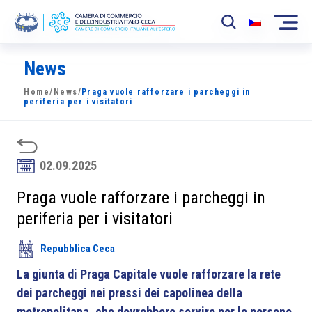
News
La Camera
Home
/
News
/
Praga vuole rafforzare i parcheggi in
News
periferia per i visitatori
Eventi
Sviluppo Mercato
02.09.2025
Soci
Praga vuole rafforzare i parcheggi in
periferia per i visitatori
Partner
Repubblica Ceca
Progetti
La giunta di Praga Capitale vuole rafforzare la rete
Area riservata
dei parcheggi nei pressi dei capolinea della
metropolitana, che dovrebbero servire per le persone