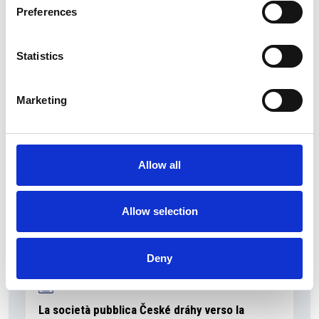
Preferences
Statistics
La Škoda avvia la produzione del suo SUV Peaq
Repubblica Ceca
Marketing
Allow all
Allow selection
Deny
La società pubblica České dráhy verso la