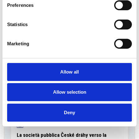
Preferences
Statistics
La Škoda avvia la produzione del suo SUV Peaq
Repubblica Ceca
Marketing
Allow all
Allow selection
Deny
La società pubblica České dráhy verso la