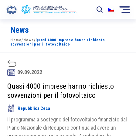
News
La Camera
Home
/
News
/
Quasi 4000 imprese hanno richiesto
News
sovvenzioni per il fotovoltaico
Eventi
Sviluppo Mercato
09.09.2022
Soci
Quasi 4000 imprese hanno richiesto
sovvenzioni per il fotovoltaico
Partner
Repubblica Ceca
Progetti
Il programma a sostegno del fotovoltaico finanziato dal
Area riservata
Piano Nazionale di Recupero continua ad avere un
grosso successo tra le aziende. A richiedere le