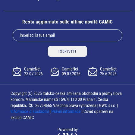
Resta aggiornato sulle ultime novità CAMIC
ISCRIVITI
CamicNet
CamicNet
CamicNet
23.07.2026
09.07.2026
25.6.2026
Copyright (C) 2025 Italsko-česká smíšená obchodní a průmyslová
komora, Mariánské náměstí 159/4, 110 00 Praha 1, Česká
republika, IČO: 26754665 Všechna práva vyhrazena | GWC s.r.o. |
Informace o soukromí
|
Právní informace
| Covid opatření na
akcích CAMIC
Powered by