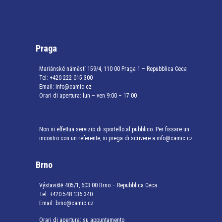
Praga
Mariánské náměstí 159/4, 110 00 Praga 1 – Repubblica Ceca
Tel:
+420 222 015 300
Email:
info@camic.cz
Orari di apertura: lun – ven 9:00 – 17:00
Non si effettua servizio di sportello al pubblico. Per fissare un
incontro con un referente, si prega di scrivere a info@camic.cz
Brno
Výstaviště 405/1, 603 00 Brno – Repubblica Ceca
Tel:
+420 548 136 340
Email:
brno@camic.cz
Orari di apertura: su appuntamento