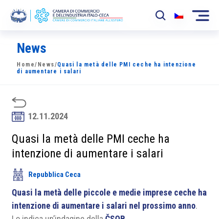
News
La Camera
Home
/
News
/
Quasi la metà delle PMI ceche ha intenzione
News
di aumentare i salari
Eventi
Sviluppo Mercato
12.11.2024
Soci
Quasi la metà delle PMI ceche ha
intenzione di aumentare i salari
Partner
Repubblica Ceca
Progetti
Quasi la metà delle piccole e medie imprese ceche ha
Area riservata
intenzione di aumentare i salari nel prossimo anno
.
Lo indica un’indagine della
ČSOB
.