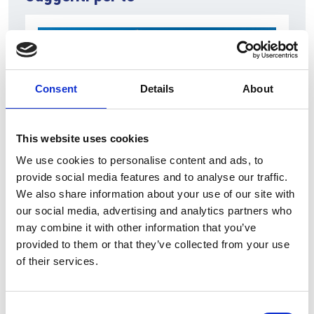
Consent
Details
About
This website uses cookies
We use cookies to personalise content and ads, to
7 Agosto 2026
provide social media features and to analyse our traffic.
We also share information about your use of our site with
Nel primo semestre è aumentata fortemente la
our social media, advertising and analytics partners who
costruzione di nuove abitazioni
may combine it with other information that you’ve
Repubblica Ceca
provided to them or that they’ve collected from your use
of their services.
Consent