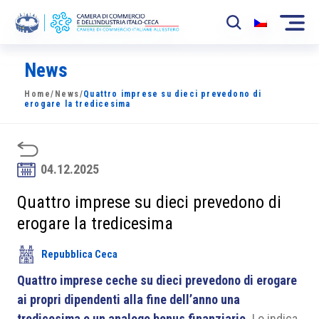
News
La Camera
Home
/
News
/
Quattro imprese su dieci prevedono di
News
erogare la tredicesima
Eventi
Sviluppo Mercato
04.12.2025
Soci
Quattro imprese su dieci prevedono di
erogare la tredicesima
Partner
Repubblica Ceca
Progetti
Quattro imprese ceche su dieci prevedono di erogare
Area riservata
ai propri dipendenti alla fine dell’anno una
tredicesima o un analogo bonus finanziario.
Lo indica