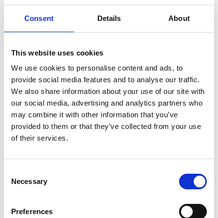
Consent
Details
About
7 Agosto 2026
Nel primo semestre è aumentata fortemente la
This website uses cookies
costruzione di nuove abitazioni
We use cookies to personalise content and ads, to
provide social media features and to analyse our traffic.
Repubblica Ceca
We also share information about your use of our site with
our social media, advertising and analytics partners who
may combine it with other information that you’ve
provided to them or that they’ve collected from your use
of their services.
Consent
Necessary
Selection
Preferences