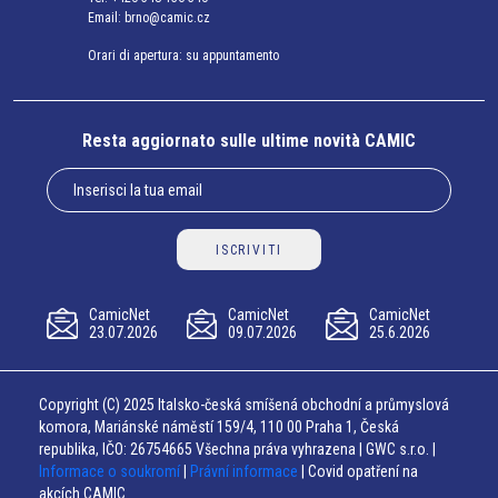
Email:
brno@camic.cz
Orari di apertura: su appuntamento
Resta aggiornato sulle ultime novità CAMIC
ISCRIVITI
CamicNet
CamicNet
CamicNet
23.07.2026
09.07.2026
25.6.2026
Copyright (C) 2025 Italsko-česká smíšená obchodní a průmyslová
komora, Mariánské náměstí 159/4, 110 00 Praha 1, Česká
republika, IČO: 26754665 Všechna práva vyhrazena | GWC s.r.o. |
Informace o soukromí
|
Právní informace
| Covid opatření na
akcích CAMIC