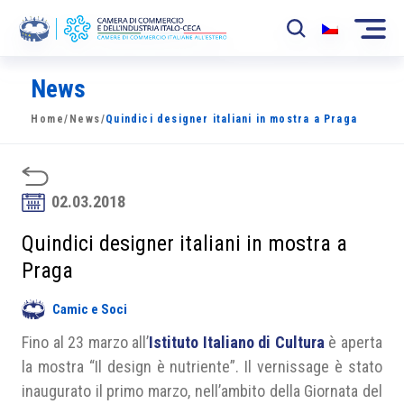
News
La Camera
Home
/
News
/
Quindici designer italiani in mostra a Praga
News
Eventi
02.03.2018
Sviluppo Mercato
Quindici designer italiani in mostra a
Soci
Praga
Partner
Camic e Soci
Progetti
Fino al 23 marzo all’
Istituto Italiano di Cultura
è aperta
la mostra “Il design è nutriente”. Il vernissage è stato
Area riservata
inaugurato il primo marzo, nell’ambito della Giornata del