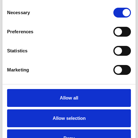
Consent
Necessary
Selection
Preferences
La crescita dell’economia ceca ha raggiunto il
due percento
Statistics
Camic e Soci
Marketing
Overview Economica
Repubblica Ceca
Allow all
Allow selection