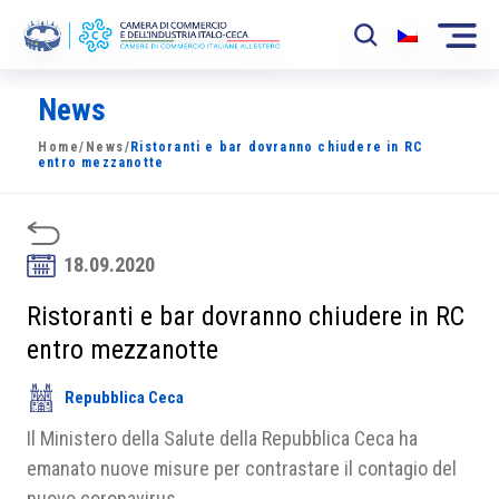
News
La Camera
Home
/
News
/
Ristoranti e bar dovranno chiudere in RC
News
entro mezzanotte
Eventi
Sviluppo Mercato
18.09.2020
Soci
Ristoranti e bar dovranno chiudere in RC
entro mezzanotte
Partner
Repubblica Ceca
Progetti
Il Ministero della Salute della Repubblica Ceca ha
Area riservata
emanato nuove misure per contrastare il contagio del
nuovo coronavirus.