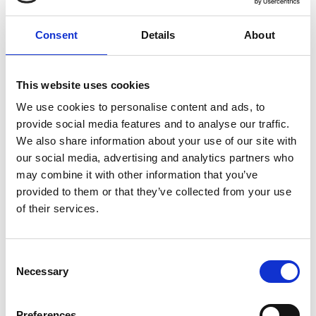
Consent
Details
About
7 Agosto 2026
This website uses cookies
Nel primo semestre è aumentata fortemente la
costruzione di nuove abitazioni
We use cookies to personalise content and ads, to
provide social media features and to analyse our traffic.
Repubblica Ceca
We also share information about your use of our site with
our social media, advertising and analytics partners who
may combine it with other information that you’ve
provided to them or that they’ve collected from your use
of their services.
Consent
Necessary
Selection
Preferences