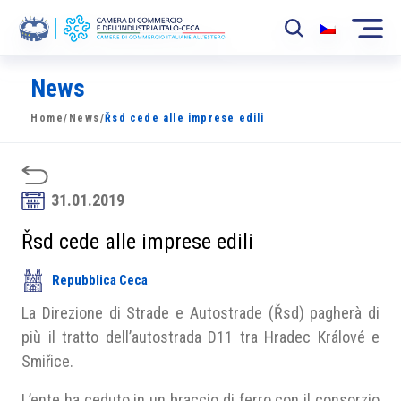
News
La Camera
Home
/
News
/
Řsd cede alle imprese edili
News
Eventi
31.01.2019
Sviluppo Mercato
Řsd cede alle imprese edili
Soci
Repubblica Ceca
Partner
La Direzione di Strade e Autostrade (Řsd) pagherà di
Progetti
più il tratto dell’autostrada D11 tra Hradec Králové e
Smiřice.
Area riservata
L’ente ha ceduto in un braccio di ferro con il consorzio