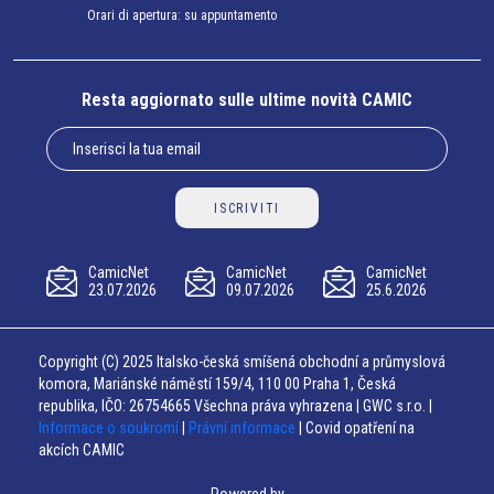
Orari di apertura: su appuntamento
Resta aggiornato sulle ultime novità CAMIC
ISCRIVITI
CamicNet
CamicNet
CamicNet
23.07.2026
09.07.2026
25.6.2026
Copyright (C) 2025 Italsko-česká smíšená obchodní a průmyslová
komora, Mariánské náměstí 159/4, 110 00 Praha 1, Česká
republika, IČO: 26754665 Všechna práva vyhrazena | GWC s.r.o. |
Informace o soukromí
|
Právní informace
| Covid opatření na
akcích CAMIC