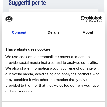
Suggeriti per te
Consent
Details
About
This website uses cookies
We use cookies to personalise content and ads, to
provide social media features and to analyse our traffic.
7 Agosto 2026
We also share information about your use of our site with
Nel primo semestre è aumentata fortemente la
our social media, advertising and analytics partners who
costruzione di nuove abitazioni
may combine it with other information that you’ve
provided to them or that they’ve collected from your use
Repubblica Ceca
of their services.