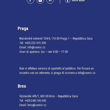
Info utili
Praga
Mariánské náměstí 159/4, 110 00 Praga 1 – Repubblica Ceca
Tel:
+420 222 015 300
Email:
info@camic.cz
Orari di apertura: lun – ven 9:00 – 17:00
Non si effettua servizio di sportello al pubblico. Per fissare un
incontro con un referente, si prega di scrivere a info@camic.cz
Brno
Výstaviště 405/1, 603 00 Brno – Repubblica Ceca
Tel:
+420 548 136 340
Email:
brno@camic.cz