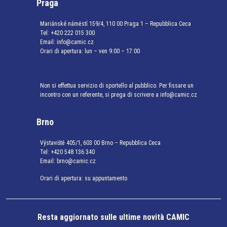
Praga
Mariánské náměstí 159/4, 110 00 Praga 1 – Repubblica Ceca
Tel:
+420 222 015 300
Email:
info@camic.cz
Orari di apertura: lun – ven 9:00 – 17:00
Non si effettua servizio di sportello al pubblico. Per fissare un
incontro con un referente, si prega di scrivere a info@camic.cz
Brno
Výstaviště 405/1, 603 00 Brno – Repubblica Ceca
Tel:
+420 548 136 340
Email:
brno@camic.cz
Orari di apertura: su appuntamento
Resta aggiornato sulle ultime novità CAMIC