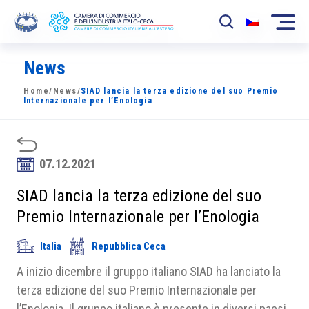
News
La Camera
Home
/
News
/
SIAD lancia la terza edizione del suo Premio
News
Internazionale per l’Enologia
Eventi
Sviluppo Mercato
07.12.2021
Soci
SIAD lancia la terza edizione del suo
Premio Internazionale per l’Enologia
Partner
Italia
Repubblica Ceca
Progetti
A inizio dicembre il gruppo italiano SIAD ha lanciato la
Area riservata
terza edizione del suo Premio Internazionale per
l’Enologia. Il gruppo italiano è presente in diversi paesi