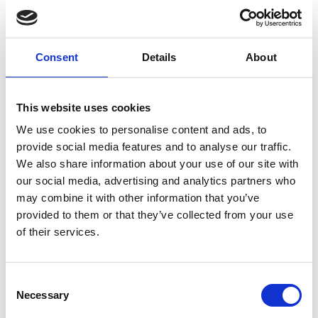
6 Agosto 2026
L’interscambio Italia – Repubblica ha superato
nel primo semestre i dieci miliardi di euro
Consent
Details
About
Interviste
This website uses cookies
Overview Economica
We use cookies to personalise content and ads, to
Repubblica Ceca
provide social media features and to analyse our traffic.
We also share information about your use of our site with
our social media, advertising and analytics partners who
may combine it with other information that you’ve
provided to them or that they’ve collected from your use
of their services.
Consent
Necessary
Selection