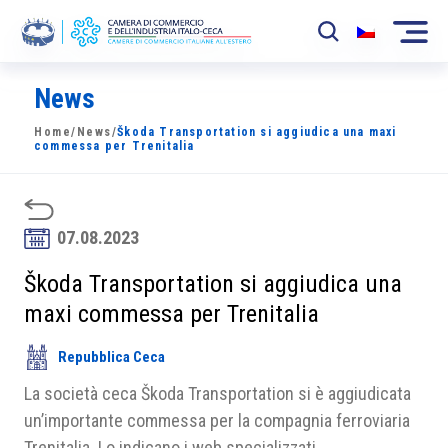
News
La Camera
Home
/
News
/
Škoda Transportation si aggiudica una maxi
News
commessa per Trenitalia
Eventi
Sviluppo Mercato
07.08.2023
Soci
Škoda Transportation si aggiudica una
maxi commessa per Trenitalia
Partner
Repubblica Ceca
Progetti
La società ceca Škoda Transportation si è aggiudicata
Area riservata
un’importante commessa per la compagnia ferroviaria
Trenitalia. Lo indicano i web specializzati.