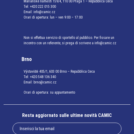
Mariánské náměstí 159/4, 110 00 Praga 1 – Repubblica Ceca
Tel:
+420 222 015 300
Email:
info@camic.cz
Orari di apertura: lun – ven 9:00 – 17:00
Non si effettua servizio di sportello al pubblico. Per fissare un
incontro con un referente, si prega di scrivere a info@camic.cz
Brno
Výstaviště 405/1, 603 00 Brno – Repubblica Ceca
Tel:
+420 548 136 340
Email:
brno@camic.cz
Orari di apertura: su appuntamento
Resta aggiornato sulle ultime novità CAMIC