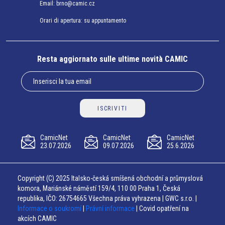
Email:
brno@camic.cz
Orari di apertura: su appuntamento
Resta aggiornato sulle ultime novità CAMIC
ISCRIVITI
CamicNet
CamicNet
CamicNet
23.07.2026
09.07.2026
25.6.2026
Copyright (C) 2025 Italsko-česká smíšená obchodní a průmyslová
komora, Mariánské náměstí 159/4, 110 00 Praha 1, Česká
republika, IČO: 26754665 Všechna práva vyhrazena | GWC s.r.o. |
Informace o soukromí
|
Právní informace
| Covid opatření na
akcích CAMIC