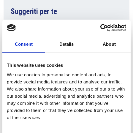
Suggeriti per te
Consent
Details
About
This website uses cookies
We use cookies to personalise content and ads, to
provide social media features and to analyse our traffic.
7 Agosto 2026
We also share information about your use of our site with
our social media, advertising and analytics partners who
Nel primo semestre è aumentata fortemente la
may combine it with other information that you’ve
costruzione di nuove abitazioni
provided to them or that they’ve collected from your use
Repubblica Ceca
of their services.