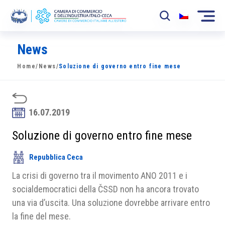
News
La Camera
Home
/
News
/
Soluzione di governo entro fine mese
News
Eventi
16.07.2019
Sviluppo Mercato
Soluzione di governo entro fine mese
Soci
Repubblica Ceca
Partner
La crisi di governo tra il movimento ANO 2011 e i
Progetti
socialdemocratici della ČSSD non ha ancora trovato
una via d’uscita. Una soluzione dovrebbe arrivare entro
Area riservata
la fine del mese.