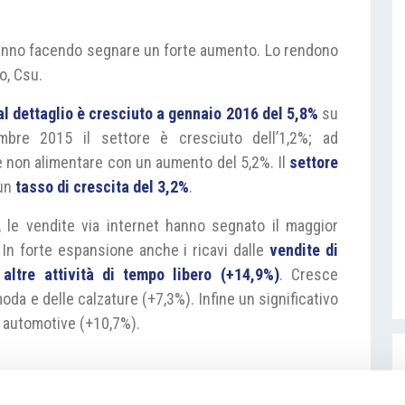
 l’anno facendo segnare un forte aumento. Lo rendono
co, Csu.
al dettaglio è cresciuto a gennaio 2016
del
5,8%
su
mbre 2015 il settore è cresciuto dell’1,2%; ad
 non alimentare con un aumento del 5,2%. Il
settore
 un
tasso di crescita del 3,2%
.
i, le vendite via internet hanno segnato il maggior
In forte espansione anche i ricavi dalle
vendite di
 altre attività di tempo libero (+14,9%)
. Cresce
oda e delle calzature (+7,3%). Infine un significativo
e automotive (+10,7%).
o/cri/maloobchod-leden-2016