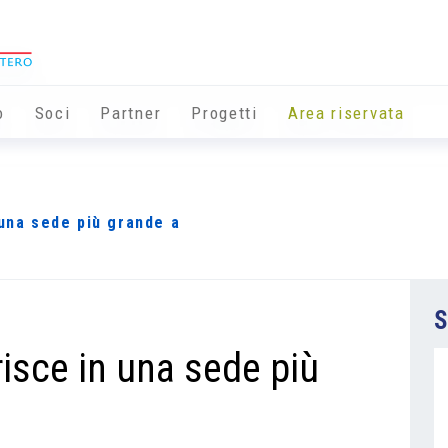
o
Soci
Partner
Progetti
Area riservata
 una sede più grande a
S
risce in una sede più