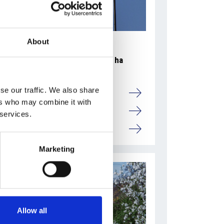
About
La crescita dell’economia ceca ha
raggiunto il due percento
se our traffic. We also share
Camic e Soci
ers who may combine it with
Overview Economica
 services.
Repubblica Ceca
Marketing
Allow all