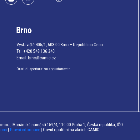
Brno
Výstaviště 405/1, 603 00 Brno – Repubblica Ceca
Tel:
+420 548 136 340
Email:
brno@camic.cz
Orari di apertura: su appuntamento
mora, Mariánské náměstí 159/4, 110 00 Praha 1, Česká republika, IČO:
romí
|
Právní informace
| Covid opatření na akcích CAMIC