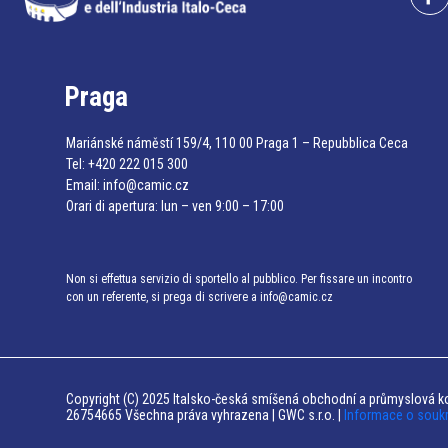
Praga
Mariánské náměstí 159/4, 110 00 Praga 1 – Repubblica Ceca
Tel:
+420 222 015 300
Email:
info@camic.cz
Orari di apertura: lun – ven 9:00 – 17:00
Non si effettua servizio di sportello al pubblico. Per fissare un incontro
con un referente, si prega di scrivere a info@camic.cz
Copyright (C) 2025 Italsko-česká smíšená obchodní a průmyslová ko
26754665 Všechna práva vyhrazena | GWC s.r.o. |
Informace o souk