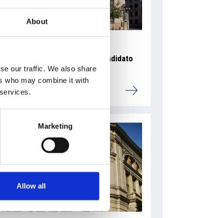
About
Ano 2011 schiera un nuovo candidato
se our traffic. We also share
sindaco a Praga
ers who may combine it with
Repubblica Ceca
 services.
Marketing
Allow all