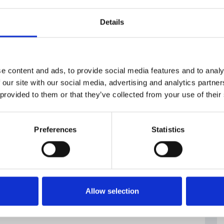
1
/
1
Details
nni l’interesse per gli investimenti.
Lo indica
 Generali Investments CEE.
e content and ads, to provide social media features and to analy
chiara di aver avuto almeno un’esperienza con gli
 our site with our social media, advertising and analytics partn
 circa 15 punti percentuale rispetto a un’indagine
 provided to them or that they’ve collected from your use of their
è praticamente raddoppiata la quota di coloro, che
ni, un’opportunità di investimenti. Sono ormai un
Preferences
Statistics
anche le disponibilità finanziarie – il
15%
dei cechi
pese di un anno. Nel 2021 la quota era all’
11%.
prudenti. Tra gli strumenti preferiti di risparmio e
e gli immobili. Continua tuttavia a crescere anche il
Allow selection
 e obbligazioni.