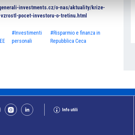
generali-investments.cz/o-nas/aktuality/krize-
-vzrostl-pocet-investoru-o-tretinu.html
#Investimenti
#Risparmio e finanza in
CEE
personali
Repubblica Ceca
Info utili