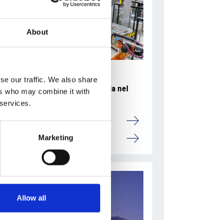
About
se our traffic. We also share
Accelera la ripresa dell’industria nel
ers who may combine it with
corso del primo semestre
 services.
Overview Economica
Marketing
Repubblica Ceca
Allow all