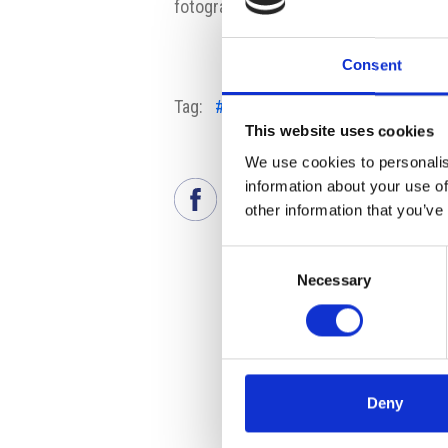
fotografia:
https://ec.europa.eu/com
Consent
Tag:
#materie prime
#RepubblicaCe
This website uses cookies
We use cookies to personalis
information about your use of
other information that you’ve
Consent
Necessary
Selection
Deny