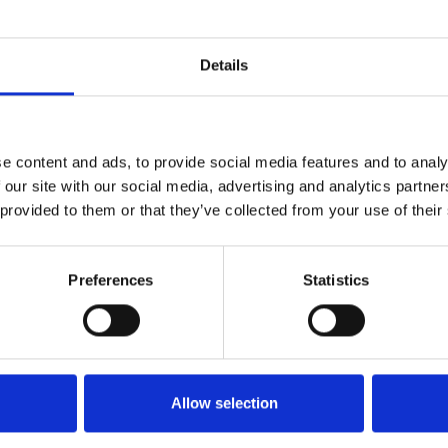
mission/presscorner/detail/en/ip_25_864
Details
ca
#Transizione ecologica
#UE
e content and ads, to provide social media features and to analy
 our site with our social media, advertising and analytics partn
 provided to them or that they’ve collected from your use of their
Preferences
Statistics
Allow selection