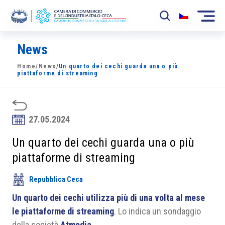
News
La Camera
Home
/
News
/
Un quarto dei cechi guarda una o più
News
piattaforme di streaming
Eventi
Sviluppo Mercato
27.05.2024
Soci
Un quarto dei cechi guarda una o più
piattaforme di streaming
Partner
Repubblica Ceca
Progetti
Un quarto dei cechi utilizza più di una volta al mese
Area riservata
le piattaforme di streaming
. Lo indica un sondaggio
della società
Atmedia
.