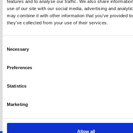
features and to analyse our traffic. We also share informatio
use of our site with our social media, advertising and analyt
may combine it with other information that you’ve provided to
they’ve collected from your use of their services.
Consent
Necessary
Selection
Preferences
Le modifiche delle capacità riservate della rete
elettriche partiranno dal 2027
Statistics
Repubblica Ceca
Marketing
Allow all