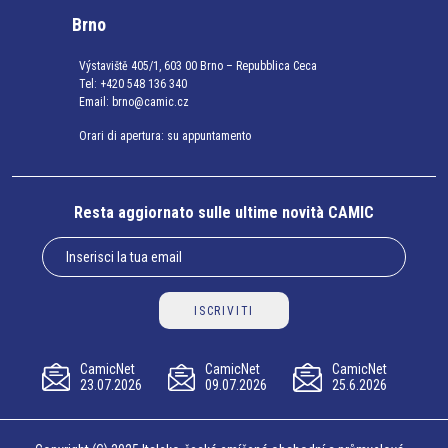
Brno
Výstaviště 405/1, 603 00 Brno – Repubblica Ceca
Tel:
+420 548 136 340
Email:
brno@camic.cz
Orari di apertura: su appuntamento
Resta aggiornato sulle ultime novità CAMIC
ISCRIVITI
CamicNet
CamicNet
CamicNet
23.07.2026
09.07.2026
25.6.2026