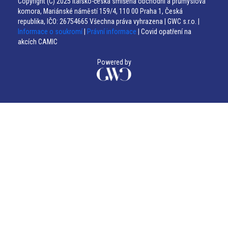
Copyright (C) 2025 Italsko-česká smíšená obchodní a průmyslová
komora, Mariánské náměstí 159/4, 110 00 Praha 1, Česká
republika, IČO: 26754665 Všechna práva vyhrazena | GWC s.r.o. |
Informace o soukromí
|
Právní informace
| Covid opatření na
akcích CAMIC
Powered by