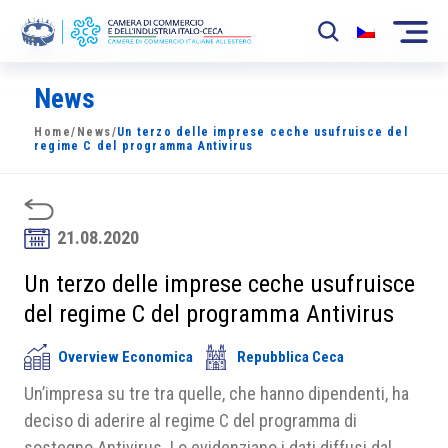
News
La Camera
Home
/
News
/
Un terzo delle imprese ceche usufruisce del
News
regime C del programma Antivirus
Eventi
Sviluppo Mercato
21.08.2020
Soci
Un terzo delle imprese ceche usufruisce
del regime C del programma Antivirus
Partner
Overview Economica
Repubblica Ceca
Progetti
Un’impresa su tre tra quelle, che hanno dipendenti, ha
Area riservata
deciso di aderire al regime C del programma di
sostegno Antivirus. Lo evidenziano i dati diffusi dal