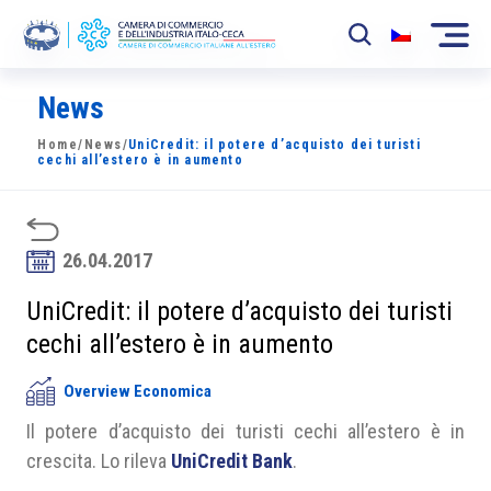
News
La Camera
Home
/
News
/
UniCredit: il potere d’acquisto dei turisti
News
cechi all’estero è in aumento
Eventi
Sviluppo Mercato
26.04.2017
Soci
UniCredit: il potere d’acquisto dei turisti
cechi all’estero è in aumento
Partner
Overview Economica
Progetti
Il potere d’acquisto dei turisti cechi all’estero è in
Area riservata
crescita. Lo rileva
UniCredit Bank
.