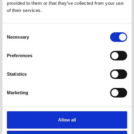
provided to them or that they’ve collected from your use
of their services.
Consent
Necessary
Selection
Preferences
Statistics
6 Agosto 2026
L’interscambio Italia – Repubblica ha superato
Marketing
nel primo semestre i dieci miliardi di euro
Interviste
Overview Economica
Allow all
Repubblica Ceca