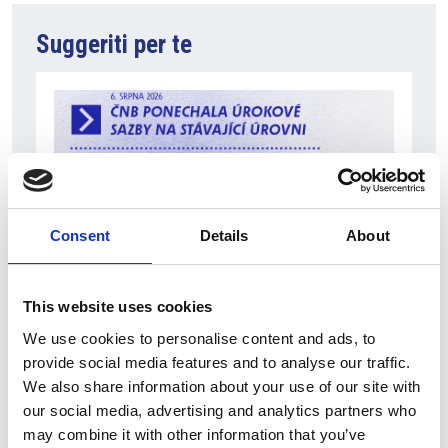
Suggeriti per te
Consent
Details
About
7 Agosto 2026
This website uses cookies
La banca centrale non modifica i tassi ma
We use cookies to personalise content and ads, to
rivede le stime di crescita
provide social media features and to analyse our traffic.
We also share information about your use of our site with
Overview Economica
our social media, advertising and analytics partners who
Repubblica Ceca
may combine it with other information that you’ve