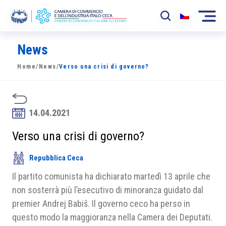
News
La Camera
Home
/
News
/
Verso una crisi di governo?
News
Eventi
14.04.2021
Sviluppo Mercato
Verso una crisi di governo?
Soci
Repubblica Ceca
Partner
Il partito comunista ha dichiarato martedì 13 aprile che
Progetti
non sosterrà più l’esecutivo di minoranza guidato dal
premier Andrej Babiš. Il governo ceco ha perso in
Area riservata
questo modo la maggioranza nella Camera dei Deputati.