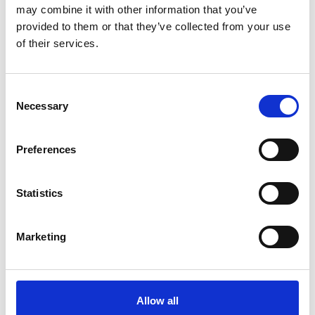
may combine it with other information that you’ve
provided to them or that they’ve collected from your use
Interviste
of their services.
Overview Economica
Repubblica Ceca
Consent
Necessary
Selection
Preferences
Statistics
Marketing
Accelera la ripresa dell’industria nel corso del
Allow all
primo semestre