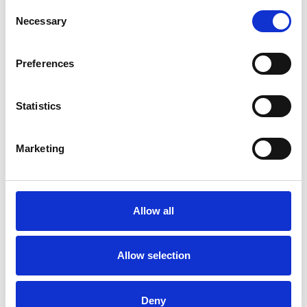
Consent
Necessary
Selection
Preferences
5 Agosto 2026
Statistics
Il commercio retail continua con una crescita
dinamica
Marketing
Overview Economica
Repubblica Ceca
Allow all
Allow selection
Deny