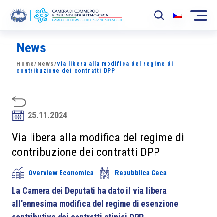
News
La Camera
Home
/
News
/
Via libera alla modifica del regime di
News
contribuzione dei contratti DPP
Eventi
Sviluppo Mercato
25.11.2024
Soci
Via libera alla modifica del regime di
contribuzione dei contratti DPP
Partner
Overview Economica
Repubblica Ceca
Progetti
La Camera dei Deputati ha dato il via libera
Area riservata
all’ennesima modifica del regime di esenzione
contributiva dei contratti atipici DPP.