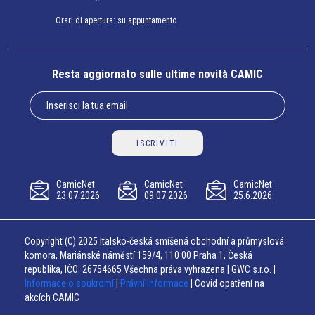
Orari di apertura: su appuntamento
Resta aggiornato sulle ultime novità CAMIC
ISCRIVITI
CamicNet
CamicNet
CamicNet
23.07.2026
09.07.2026
25.6.2026
Copyright (C) 2025 Italsko-česká smíšená obchodní a průmyslová
komora, Mariánské náměstí 159/4, 110 00 Praha 1, Česká
republika, IČO: 26754665 Všechna práva vyhrazena | GWC s.r.o. |
Informace o soukromí
|
Právní informace
| Covid opatření na
akcích CAMIC