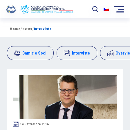
La Camera
Home
/
News
/
Interviste
News
Camic e Soci
Interviste
Overvi
Eventi
Sviluppo Mercato
Soci
Partner
Progetti
Area riservata
14 Settembre 2016