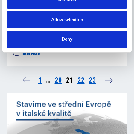
Allow selection
9 Giugno 2016
Deny
Valpolicella punta sulla produzione integrata
Interviste
1
…
20
21
22
23