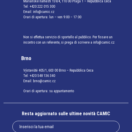
Mariánské náměstí 159/4, 110 00 Praga 1 – Repubblica Ceca
Tel:
+420 222 015 300
Email:
info@camic.cz
Orari di apertura: lun – ven 9:00 – 17:00
Non si effettua servizio di sportello al pubblico. Per fissare un
incontro con un referente, si prega di scrivere a info@camic.cz
Brno
Výstaviště 405/1, 603 00 Brno – Repubblica Ceca
Tel:
+420 548 136 340
Email:
brno@camic.cz
Orari di apertura: su appuntamento
Resta aggiornato sulle ultime novità CAMIC