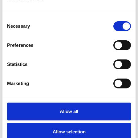
Consent
Necessary
Selection
Preferences
Statistics
Marketing
Accelera la ripresa dell’industria nel corso del
primo semestre
Overview Economica
Allow all
Repubblica Ceca
Allow selection