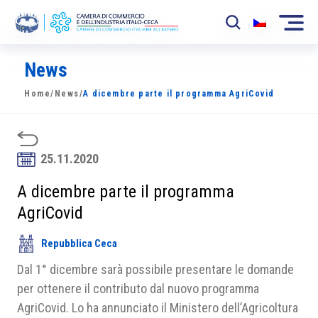
News
La Camera
Home
/
News
/
A dicembre parte il programma AgriCovid
News
Eventi
25.11.2020
Sviluppo Mercato
A dicembre parte il programma
Soci
AgriCovid
Partner
Repubblica Ceca
Progetti
Dal 1° dicembre sarà possibile presentare le domande
per ottenere il contributo dal nuovo programma
Area riservata
AgriCovid. Lo ha annunciato il Ministero dell’Agricoltura