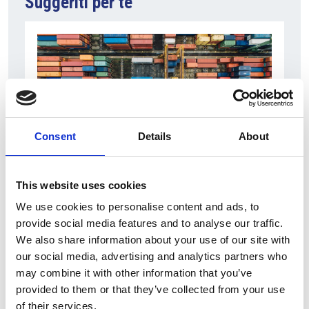
Suggeriti per te
Consent
Details
About
6 Agosto 2026
This website uses cookies
L’interscambio Italia – Repubblica ha superato
We use cookies to personalise content and ads, to
nel primo semestre i dieci miliardi di euro
provide social media features and to analyse our traffic.
We also share information about your use of our site with
Interviste
our social media, advertising and analytics partners who
Overview Economica
may combine it with other information that you’ve
provided to them or that they’ve collected from your use
Repubblica Ceca
of their services.