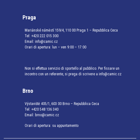
Praga
Mariánské náměstí 159/4, 110 00 Praga 1 – Repubblica Ceca
Tel:
+420 222 015 300
Email:
info@camic.cz
Orari di apertura: lun – ven 9:00 – 17:00
Non si effettua servizio di sportello al pubblico. Per fissare un
incontro con un referente, si prega di scrivere a info@camic.cz
Brno
Výstaviště 405/1, 603 00 Brno – Repubblica Ceca
Tel:
+420 548 136 340
Email:
brno@camic.cz
Orari di apertura: su appuntamento