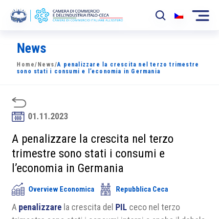
News
La Camera
Home
/
News
/
A penalizzare la crescita nel terzo trimestre
News
sono stati i consumi e l’economia in Germania
Eventi
Sviluppo Mercato
01.11.2023
Soci
A penalizzare la crescita nel terzo
trimestre sono stati i consumi e
Partner
l’economia in Germania
Progetti
Overview Economica
Repubblica Ceca
Area riservata
A
penalizzare
la crescita del
PIL
ceco nel terzo