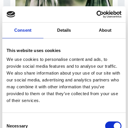
Consent
Details
About
10 Agosto 2026
This website uses cookies
Il vino italiano rimane leader sul mercato ceco
We use cookies to personalise content and ads, to
provide social media features and to analyse our traffic.
Italia
We also share information about your use of our site with
Repubblica Ceca
our social media, advertising and analytics partners who
may combine it with other information that you’ve
provided to them or that they’ve collected from your use
of their services.
Consent
Necessary
Selection