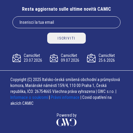
Resta aggiornato sulle ultime novità CAMIC
ISCRIVITI
CamicNet
CamicNet
CamicNet
23.07.2026
09.07.2026
25.6.2026
Copyright (C) 2025 Italsko-česká smíšená obchodní a průmyslová
komora, Mariánské náměstí 159/4, 110 00 Praha 1, Česká
republika, IČO: 26754665 Všechna práva vyhrazena | GWC s.r.o. |
Informace o soukromí
|
Právní informace
| Covid opatření na
akcích CAMIC
Powered by