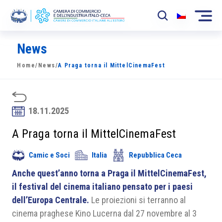
News
La Camera
Home
/
News
/
A Praga torna il MittelCinemaFest
News
Eventi
18.11.2025
Sviluppo Mercato
A Praga torna il MittelCinemaFest
Soci
Camic e Soci
Italia
Repubblica Ceca
Partner
Anche quest’anno torna a Praga il MittelCinemaFest,
Progetti
il festival del cinema italiano pensato per i paesi
dell’Europa Centrale.
Le proiezioni si terranno al
Area riservata
cinema praghese Kino Lucerna dal 27 novembre al 3