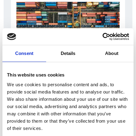
Consent
Details
About
6 Agosto 2026
L’interscambio Italia – Repubblica ha superato
This website uses cookies
nel primo semestre i dieci miliardi di euro
We use cookies to personalise content and ads, to
provide social media features and to analyse our traffic.
Interviste
We also share information about your use of our site with
Overview Economica
our social media, advertising and analytics partners who
may combine it with other information that you’ve
Repubblica Ceca
provided to them or that they’ve collected from your use
of their services.