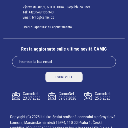
Výstaviště 405/1, 603 00 Brno – Repubblica Ceca
Tel:
+420 548 136 340
Email:
brno@camic.cz
Orari di apertura: su appuntamento
Resta aggiornato sulle ultime novità CAMIC
ISCRIVITI
CamicNet
CamicNet
CamicNet
23.07.2026
09.07.2026
25.6.2026
Copyright (C) 2025 Italsko-česká smíšená obchodní a průmyslová
komora, Mariánské náměstí 159/4, 110 00 Praha 1, Česká