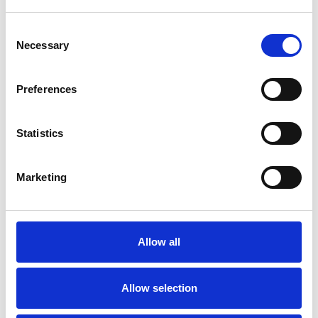
Consent
Necessary
Selection
Preferences
Statistics
Accelera la ripresa dell’industria nel corso del
Marketing
primo semestre
Overview Economica
Allow all
Repubblica Ceca
Allow selection