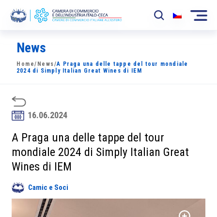
News
La Camera
Home
/
News
/
A Praga una delle tappe del tour mondiale
News
2024 di Simply Italian Great Wines di IEM
Eventi
Sviluppo Mercato
16.06.2024
Soci
A Praga una delle tappe del tour
mondiale 2024 di Simply Italian Great
Partner
Wines di IEM
Progetti
Camic e Soci
Area riservata