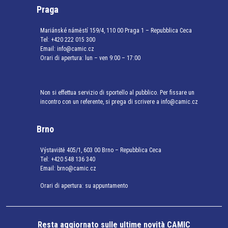
Praga
Mariánské náměstí 159/4, 110 00 Praga 1 – Repubblica Ceca
Tel:
+420 222 015 300
Email:
info@camic.cz
Orari di apertura: lun – ven 9:00 – 17:00
Non si effettua servizio di sportello al pubblico. Per fissare un
incontro con un referente, si prega di scrivere a info@camic.cz
Brno
Výstaviště 405/1, 603 00 Brno – Repubblica Ceca
Tel:
+420 548 136 340
Email:
brno@camic.cz
Orari di apertura: su appuntamento
Resta aggiornato sulle ultime novità CAMIC