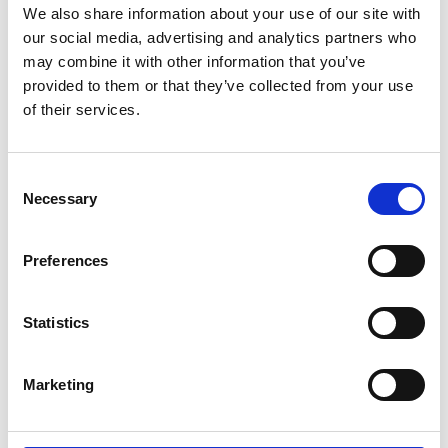
31 Luglio 2026
We also share information about your use of our site with
L’industriale ceco Michal Strnad acquisisce il
our social media, advertising and analytics partners who
14% di Pirelli
may combine it with other information that you’ve
provided to them or that they’ve collected from your use
Camic e Soci
of their services.
Italia
Consent
Necessary
Selection
Preferences
Statistics
Marketing
La crescita dell’economia ceca ha raggiunto il