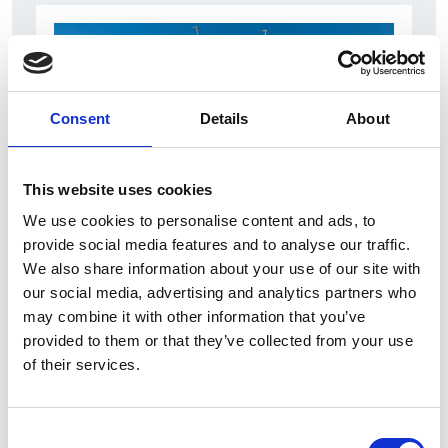
Consent
Details
About
This website uses cookies
We use cookies to personalise content and ads, to
7 Agosto 2026
provide social media features and to analyse our traffic.
Nel primo semestre è aumentata fortemente la
We also share information about your use of our site with
costruzione di nuove abitazioni
our social media, advertising and analytics partners who
may combine it with other information that you’ve
Repubblica Ceca
provided to them or that they’ve collected from your use
of their services.
Consent