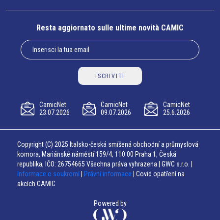
Resta aggiornato sulle ultime novità CAMIC
ISCRIVITI
CamicNet
CamicNet
CamicNet
23.07.2026
09.07.2026
25.6.2026
Copyright (C) 2025 Italsko-česká smíšená obchodní a průmyslová
komora, Mariánské náměstí 159/4, 110 00 Praha 1, Česká
republika, IČO: 26754665 Všechna práva vyhrazena | GWC s.r.o. |
Informace o soukromí
|
Právní informace
| Covid opatření na
akcích CAMIC
Powered by