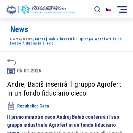
News
La Camera
Home
/
News
/
Andrej Babiš inserirà il gruppo Agrofert in un
News
fondo fiduciario cieco
Eventi
Sviluppo Mercato
05.01.2026
Soci
Andrej Babiš inserirà il gruppo Agrofert
in un fondo fiduciario cieco
Partner
Repubblica Ceca
Progetti
Il primo ministro ceco Andrej Babiš conferirà il suo
Area riservata
gruppo industriale Agrofert in un fondo fiduciario
cieco
. Lo ha annunciato il capo del governo alla fine di