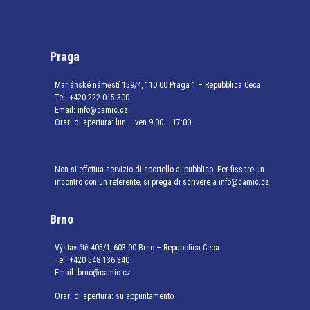
Praga
Mariánské náměstí 159/4, 110 00 Praga 1 – Repubblica Ceca
Tel:
+420 222 015 300
Email:
info@camic.cz
Orari di apertura: lun – ven 9:00 – 17:00
Non si effettua servizio di sportello al pubblico. Per fissare un
incontro con un referente, si prega di scrivere a info@camic.cz
Brno
Výstaviště 405/1, 603 00 Brno – Repubblica Ceca
Tel:
+420 548 136 340
Email:
brno@camic.cz
Orari di apertura: su appuntamento