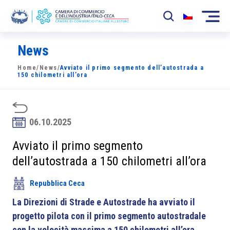
News
La Camera
Home
/
News
/
Avviato il primo segmento dell’autostrada a
News
150 chilometri all’ora
Eventi
Sviluppo Mercato
06.10.2025
Soci
Avviato il primo segmento
dell’autostrada a 150 chilometri all’ora
Partner
Repubblica Ceca
Progetti
La Direzioni di Strade e Autostrade ha avviato il
Area riservata
progetto pilota con il primo segmento autostradale
con la velocità massima a 150 chilometri all’ora.