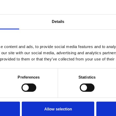
l suo vaccino contro il virus Sars-CoV-2, che si
clinica. Grazie all’acquisizione della Praha Vaccines
tre un miliardo di dosi del vaccino all’anno, ha fatto
Details
e content and ads, to provide social media features and to analy
 our site with our social media, advertising and analytics partn
 provided to them or that they’ve collected from your use of their
Preferences
Statistics
Allow selection