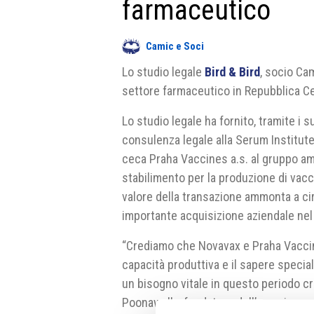
farmaceutico
Camic e Soci
Lo studio legale
Bird & Bird
, socio Ca
settore farmaceutico in Repubblica C
Lo studio legale ha fornito, tramite i s
consulenza legale alla Serum Institute 
ceca Praha Vaccines a.s. al gruppo am
stabilimento per la produzione di vacc
valore della transazione ammonta a cir
importante acquisizione aziendale nel
“Crediamo che Novavax e Praha Vacci
capacità produttiva e il sapere speciali
un bisogno vitale in questo periodo c
Poonawalla, fondatore dell’omonimo gru