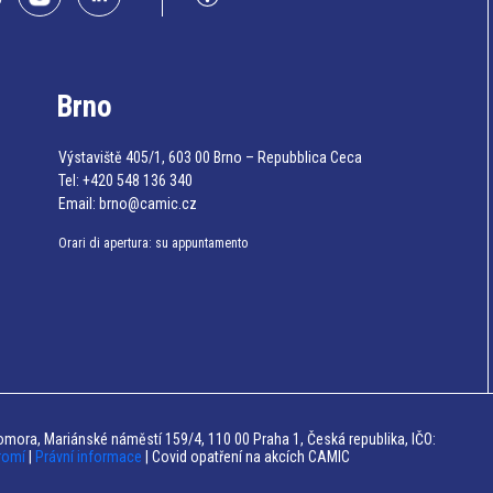
Brno
Výstaviště 405/1, 603 00 Brno – Repubblica Ceca
Tel:
+420 548 136 340
Email:
brno@camic.cz
Orari di apertura: su appuntamento
mora, Mariánské náměstí 159/4, 110 00 Praha 1, Česká republika, IČO:
romí
|
Právní informace
| Covid opatření na akcích CAMIC