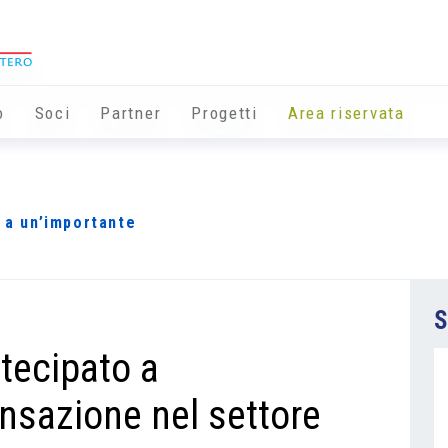
o
Soci
Partner
Progetti
Area riservata
o a un’importante
S
rtecipato a
nsazione nel settore