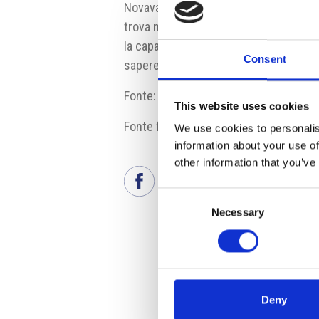
Novavax vorrebbe produrre in Boemia i
trova nello stadio di sperimentazione 
la capacità produttiva potrà salire a ol
Consent
sapere Novavax.
Fonte:
www.twobirds.com
This website uses cookies
Fonte fotografia: Pixabay
We use cookies to personalis
information about your use of
other information that you’ve
Consent
Necessary
Selection
Deny