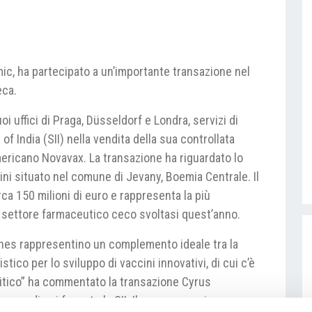
mic, ha partecipato a un’importante transazione nel
eca.
uoi uffici di Praga, Düsseldorf e Londra, servizi di
of India (SII) nella vendita della sua controllata
ericano Novavax. La transazione ha riguardato lo
ini situato nel comune di Jevany, Boemia Centrale. Il
ca 150 milioni di euro e rappresenta la più
 settore farmaceutico ceco svoltasi quest’anno.
nes rappresentino un complemento ideale tra la
stico per lo sviluppo di vaccini innovativi, di cui c’è
ritico” ha commentato la transazione Cyrus
ppo, di cui fa parte la SII. Il gruppo americano