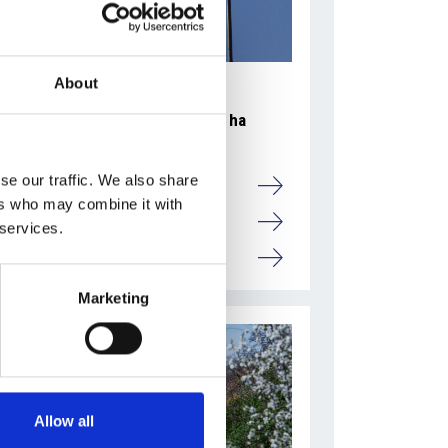
About
La crescita dell’economia ceca ha
raggiunto il due percento
se our traffic. We also share
Camic e Soci
ers who may combine it with
Overview Economica
 services.
Repubblica Ceca
Marketing
Allow all