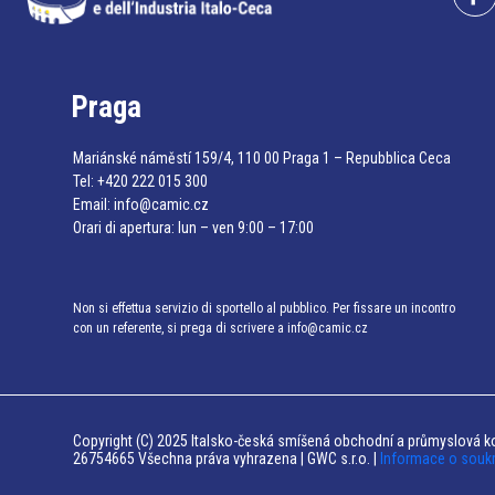
Praga
Mariánské náměstí 159/4, 110 00 Praga 1 – Repubblica Ceca
Tel:
+420 222 015 300
Email:
info@camic.cz
Orari di apertura: lun – ven 9:00 – 17:00
Non si effettua servizio di sportello al pubblico. Per fissare un incontro
con un referente, si prega di scrivere a info@camic.cz
Copyright (C) 2025 Italsko-česká smíšená obchodní a průmyslová ko
26754665 Všechna práva vyhrazena | GWC s.r.o. |
Informace o souk