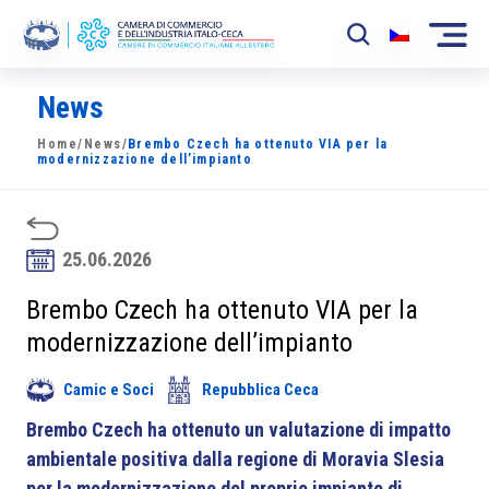
News
La Camera
Home
/
News
/
Brembo Czech ha ottenuto VIA per la
News
modernizzazione dell’impianto
Eventi
Sviluppo Mercato
25.06.2026
Soci
Brembo Czech ha ottenuto VIA per la
modernizzazione dell’impianto
Partner
Camic e Soci
Repubblica Ceca
Progetti
Brembo Czech ha ottenuto un valutazione di impatto
Area riservata
ambientale positiva dalla regione di Moravia Slesia
per la modernizzazione del proprio impianto di