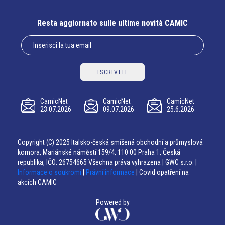
Resta aggiornato sulle ultime novità CAMIC
ISCRIVITI
CamicNet
CamicNet
CamicNet
23.07.2026
09.07.2026
25.6.2026
Copyright (C) 2025 Italsko-česká smíšená obchodní a průmyslová
komora, Mariánské náměstí 159/4, 110 00 Praha 1, Česká
republika, IČO: 26754665 Všechna práva vyhrazena | GWC s.r.o. |
Informace o soukromí
|
Právní informace
| Covid opatření na
akcích CAMIC
Powered by