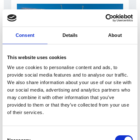
Consent
Details
About
This website uses cookies
We use cookies to personalise content and ads, to
7 Agosto 2026
provide social media features and to analyse our traffic.
Nel primo semestre è aumentata fortemente la
We also share information about your use of our site with
costruzione di nuove abitazioni
our social media, advertising and analytics partners who
may combine it with other information that you’ve
Repubblica Ceca
provided to them or that they’ve collected from your use
of their services.
Consent