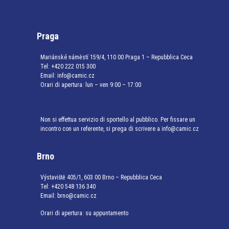
Praga
Mariánské náměstí 159/4, 110 00 Praga 1 – Repubblica Ceca
Tel:
+420 222 015 300
Email:
info@camic.cz
Orari di apertura: lun – ven 9:00 – 17:00
Non si effettua servizio di sportello al pubblico. Per fissare un
incontro con un referente, si prega di scrivere a info@camic.cz
Brno
Výstaviště 405/1, 603 00 Brno – Repubblica Ceca
Tel:
+420 548 136 340
Email:
brno@camic.cz
Orari di apertura: su appuntamento