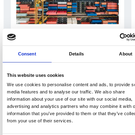
6 Agosto 2026
L’interscambio Italia – Repubblica ha superato
nel primo semestre i dieci miliardi di euro
Consent
Details
About
Interviste
Overview Economica
This website uses cookies
Repubblica Ceca
We use cookies to personalise content and ads, to provide s
media features and to analyse our traffic. We also share
information about your use of our site with our social media,
advertising and analytics partners who may combine it with o
information that you’ve provided to them or that they’ve colle
from your use of their services.