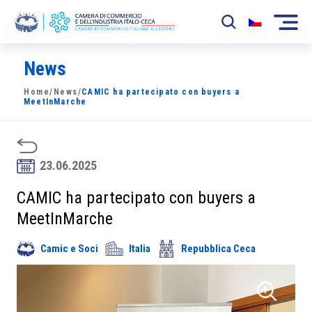
News
La Camera
Home
/
News
/
CAMIC ha partecipato con buyers a
News
MeetInMarche
Eventi
Sviluppo Mercato
23.06.2025
Soci
CAMIC ha partecipato con buyers a
MeetInMarche
Partner
Camic e Soci
Italia
Repubblica Ceca
Progetti
Area riservata