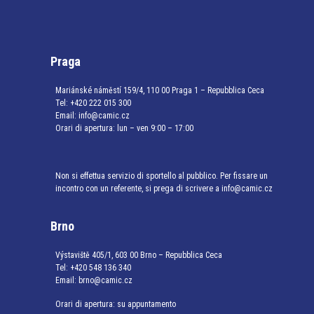
Praga
Mariánské náměstí 159/4, 110 00 Praga 1 – Repubblica Ceca
Tel:
+420 222 015 300
Email:
info@camic.cz
Orari di apertura: lun – ven 9:00 – 17:00
Non si effettua servizio di sportello al pubblico. Per fissare un
incontro con un referente, si prega di scrivere a info@camic.cz
Brno
Výstaviště 405/1, 603 00 Brno – Repubblica Ceca
Tel:
+420 548 136 340
Email:
brno@camic.cz
Orari di apertura: su appuntamento