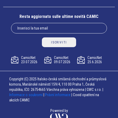
Resta aggiornato sulle ultime novità CAMIC
ISCRIVITI
CamicNet
CamicNet
CamicNet
23.07.2026
09.07.2026
25.6.2026
Copyright (C) 2025 Italsko-česká smíšená obchodní a průmyslová
komora, Mariánské náměstí 159/4, 110 00 Praha 1, Česká
republika, IČO: 26754665 Všechna práva vyhrazena | GWC s.r.o. |
Informace o soukromí
|
Právní informace
| Covid opatření na
akcích CAMIC
Powered by