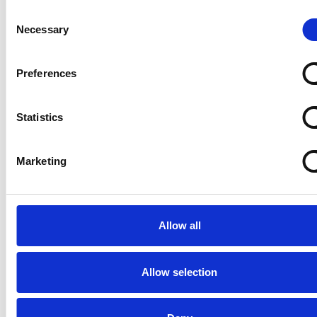
Consent
Necessary
Selection
Preferences
Accelera la ripresa dell’industria nel corso del
primo semestre
Statistics
Overview Economica
Marketing
Repubblica Ceca
Allow all
Allow selection