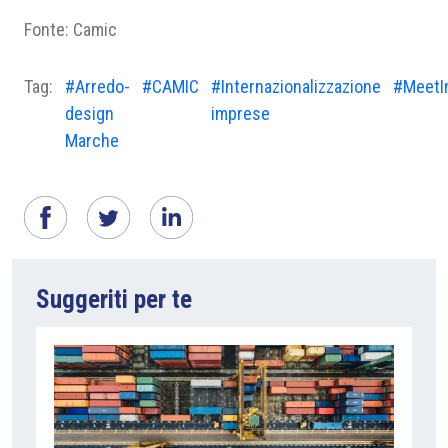
Fonte: Camic
Tag:
#Arredo-
#CAMIC
#Internazionalizzazione
#MeetI
design
imprese
Marche
Suggeriti per te