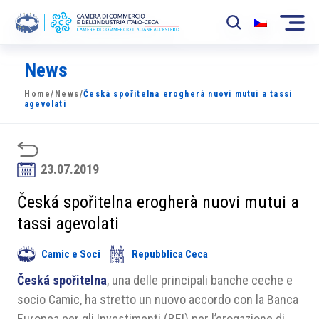
News
La Camera
Home
/
News
/
Česká spořitelna erogherà nuovi mutui a tassi
News
agevolati
Eventi
Sviluppo Mercato
23.07.2019
Soci
Česká spořitelna erogherà nuovi mutui a
tassi agevolati
Partner
Camic e Soci
Repubblica Ceca
Progetti
Česká spořitelna
, una delle principali banche ceche e
Area riservata
socio Camic, ha stretto un nuovo accordo con la Banca
Europea per gli Investimenti (BEI) per l’erogazione di