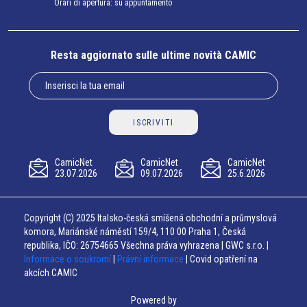
Orari di apertura: su appuntamento
Resta aggiornato sulle ultime novità CAMIC
ISCRIVITI
CamicNet
CamicNet
CamicNet
23.07.2026
09.07.2026
25.6.2026
Copyright (C) 2025 Italsko-česká smíšená obchodní a průmyslová
komora, Mariánské náměstí 159/4, 110 00 Praha 1, Česká
republika, IČO: 26754665 Všechna práva vyhrazena | GWC s.r.o. |
Informace o soukromí
|
Právní informace
| Covid opatření na
akcích CAMIC
Powered by