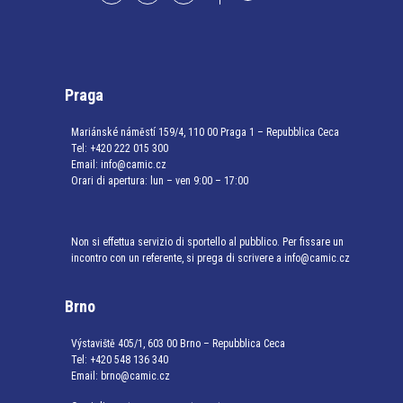
Praga
Mariánské náměstí 159/4, 110 00 Praga 1 – Repubblica Ceca
Tel:
+420 222 015 300
Email:
info@camic.cz
Orari di apertura: lun – ven 9:00 – 17:00
Non si effettua servizio di sportello al pubblico. Per fissare un
incontro con un referente, si prega di scrivere a info@camic.cz
Brno
Výstaviště 405/1, 603 00 Brno – Repubblica Ceca
Tel:
+420 548 136 340
Email:
brno@camic.cz