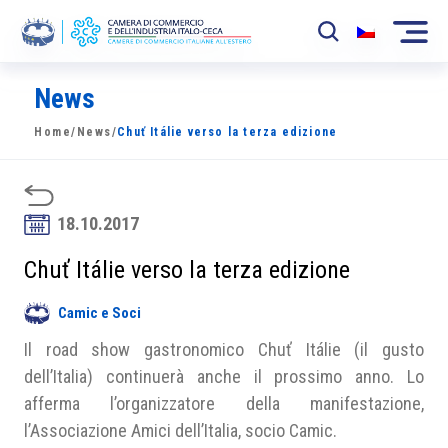
News
La Camera
Home
/
News
/
Chuť Itálie verso la terza edizione
News
Eventi
18.10.2017
Sviluppo Mercato
Chuť Itálie verso la terza edizione
Soci
Camic e Soci
Partner
Il road show gastronomico Chuť Itálie (il gusto
Progetti
dell’Italia) continuerà anche il prossimo anno. Lo
afferma l’organizzatore della manifestazione,
Area riservata
l’Associazione Amici dell’Italia, socio Camic.