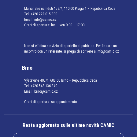
Mariánské náměstí 159/4, 110 00 Praga 1 – Repubblica Ceca
Tel:
+420 222 015 300
Email:
info@camic.cz
Orari di apertura: lun – ven 9:00 – 17:00
Non si effettua servizio di sportello al pubblico. Per fissare un
incontro con un referente, si prega di scrivere a info@camic.cz
Brno
Výstaviště 405/1, 603 00 Brno – Repubblica Ceca
Tel:
+420 548 136 340
Email:
brno@camic.cz
Orari di apertura: su appuntamento
Resta aggiornato sulle ultime novità CAMIC