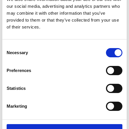
L’industriale ceco Michal Strnad acquisisce il
our social media, advertising and analytics partners who
14% di Pirelli
may combine it with other information that you’ve
Camic e Soci
provided to them or that they’ve collected from your use
of their services.
Italia
Consent
Necessary
Selection
Preferences
Statistics
Marketing
La crescita dell’economia ceca ha raggiunto il
due percento