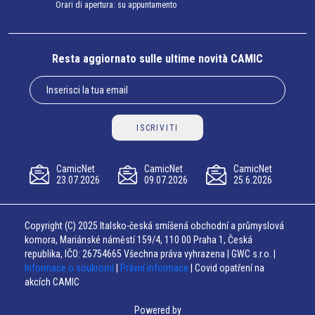
Orari di apertura: su appuntamento
Resta aggiornato sulle ultime novità CAMIC
ISCRIVITI
CamicNet
CamicNet
CamicNet
23.07.2026
09.07.2026
25.6.2026
Copyright (C) 2025 Italsko-česká smíšená obchodní a průmyslová
komora, Mariánské náměstí 159/4, 110 00 Praha 1, Česká
republika, IČO: 26754665 Všechna práva vyhrazena | GWC s.r.o. |
Informace o soukromí
|
Právní informace
| Covid opatření na
akcích CAMIC
Powered by