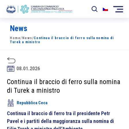
News
La Camera
Home
/
News
/
Continua il braccio di ferro sulla nomina di
News
Turek a ministro
Eventi
Sviluppo Mercato
08.01.2026
Soci
Continua il braccio di ferro sulla nomina
di Turek a ministro
Partner
Repubblica Ceca
Progetti
Continua il braccio di ferro tra il presidente Petr
Area riservata
Pavel e i partiti della maggioranza sulla nomina di
Filip Turek a ministro dell’Ambiente
.