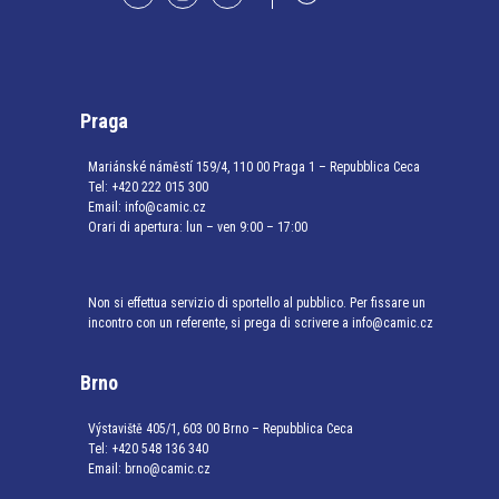
Praga
Mariánské náměstí 159/4, 110 00 Praga 1 – Repubblica Ceca
Tel:
+420 222 015 300
Email:
info@camic.cz
Orari di apertura: lun – ven 9:00 – 17:00
Non si effettua servizio di sportello al pubblico. Per fissare un
incontro con un referente, si prega di scrivere a info@camic.cz
Brno
Výstaviště 405/1, 603 00 Brno – Repubblica Ceca
Tel:
+420 548 136 340
Email:
brno@camic.cz