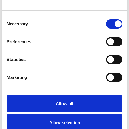
Repubblica Ceca
Consent
Necessary
Selection
Preferences
Statistics
Marketing
La Škoda avvia la produzione del suo SUV Peaq
Allow all
Repubblica Ceca
Allow selection