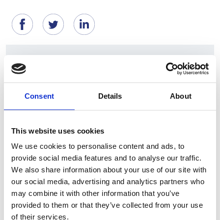
Suggeriti per te
Consent
Details
About
This website uses cookies
We use cookies to personalise content and ads, to
provide social media features and to analyse our traffic.
We also share information about your use of our site with
our social media, advertising and analytics partners who
7 Agosto 2026
may combine it with other information that you’ve
Nel primo semestre è aumentata fortemente la
provided to them or that they’ve collected from your use
costruzione di nuove abitazioni
of their services.