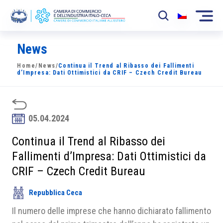
News
La Camera
Home
/
News
/
Continua il Trend al Ribasso dei Fallimenti
News
d’Impresa: Dati Ottimistici da CRIF – Czech Credit Bureau
Eventi
Sviluppo Mercato
05.04.2024
Soci
Continua il Trend al Ribasso dei
Fallimenti d’Impresa: Dati Ottimistici da
Partner
CRIF – Czech Credit Bureau
Progetti
Repubblica Ceca
Area riservata
Il numero delle imprese che hanno dichiarato fallimento