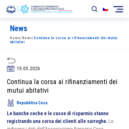
News
La Camera
Home
/
News
/
Continua la corsa ai rifinanziamenti dei mutui
News
abitativi
Eventi
Sviluppo Mercato
19.05.2026
Soci
Continua la corsa ai rifinanziamenti dei
mutui abitativi
Partner
Repubblica Ceca
Progetti
Le banche ceche e le casse di risparmio stanno
Area riservata
registrando una corsa dei clienti alle surroghe.
Lo
indicano i dati dell’Associazione Bancaria Ceca.