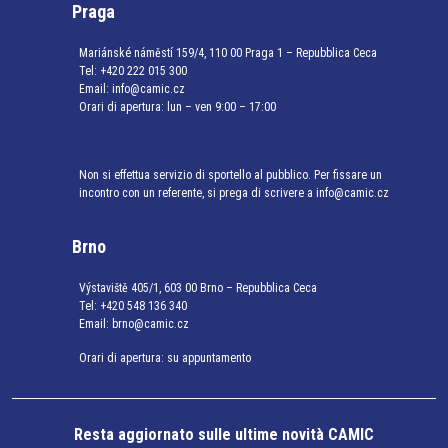
Praga
Mariánské náměstí 159/4, 110 00 Praga 1 – Repubblica Ceca
Tel:
+420 222 015 300
Email:
info@camic.cz
Orari di apertura: lun – ven 9:00 – 17:00
Non si effettua servizio di sportello al pubblico. Per fissare un
incontro con un referente, si prega di scrivere a info@camic.cz
Brno
Výstaviště 405/1, 603 00 Brno – Repubblica Ceca
Tel:
+420 548 136 340
Email:
brno@camic.cz
Orari di apertura: su appuntamento
Resta aggiornato sulle ultime novità CAMIC