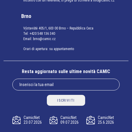
incontro con un referente, si prega di scrivere a info@camic.cz
Brno
Výstaviště 405/1, 603 00 Brno – Repubblica Ceca
Tel:
+420 548 136 340
Email:
brno@camic.cz
Orari di apertura: su appuntamento
Resta aggiornato sulle ultime novità CAMIC
ISCRIVITI
CamicNet
CamicNet
CamicNet
23.07.2026
09.07.2026
25.6.2026