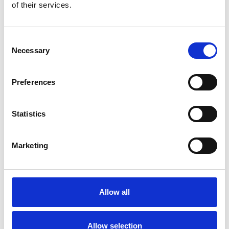
Nel primo semestre è aumentata fortemente la
of their services.
costruzione di nuove abitazioni
Repubblica Ceca
Consent
Necessary
Selection
Preferences
Statistics
Marketing
La Škoda avvia la produzione del suo SUV Peaq
Allow all
Repubblica Ceca
Allow selection