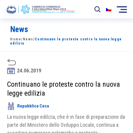
News
La Camera
Home
/
News
/
Continuano le proteste contro la nuova legge
News
edilizia
Eventi
Sviluppo Mercato
24.06.2019
Soci
Continuano le proteste contro la nuova
legge edilizia
Partner
Repubblica Ceca
Progetti
La nuova legge edilizia, che è in fase di preparazione da
Area riservata
parte del Ministero dello Sviluppo Locale, continua a
suscitare numerose polemiche e proteste.