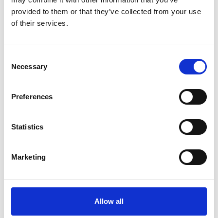
Il commercio retail continua con una crescita
provided to them or that they’ve collected from your use
dinamica
of their services.
Overview Economica
Consent
Repubblica Ceca
Necessary
Selection
Preferences
Statistics
Marketing
Allow all
Ano 2011 schiera un nuovo candidato sindaco