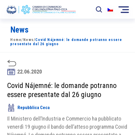
News
La Camera
Home
/
News
/
Covid Nájemné: le domande potranno essere
News
presentate dal 26 giugno
Eventi
Sviluppo Mercato
22.06.2020
Soci
Covid Nájemné: le domande potranno
essere presentate dal 26 giugno
Partner
Repubblica Ceca
Progetti
Il Ministero dell’Industria e Commercio ha pubblicato
Area riservata
venerdì 19 giugno il bando dell’atteso programma Covid
Nájemné. Le domande potranno essere presentate a