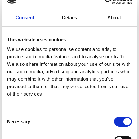
Consent
Details
About
7 Agosto 2026
This website uses cookies
Nel primo semestre è aumentata fortemente la
We use cookies to personalise content and ads, to
costruzione di nuove abitazioni
provide social media features and to analyse our traffic.
Repubblica Ceca
We also share information about your use of our site with
our social media, advertising and analytics partners who
may combine it with other information that you’ve
provided to them or that they’ve collected from your use
of their services.
Consent
Necessary
Selection