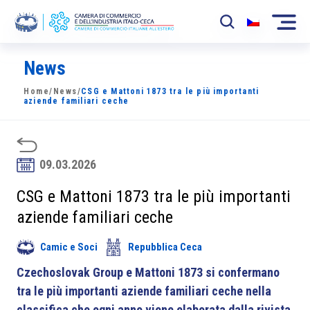
News
La Camera
Home
/
News
/
CSG e Mattoni 1873 tra le più importanti
News
aziende familiari ceche
Eventi
Sviluppo Mercato
09.03.2026
Soci
CSG e Mattoni 1873 tra le più importanti
aziende familiari ceche
Partner
Camic e Soci
Repubblica Ceca
Progetti
Czechoslovak Group e Mattoni 1873 si confermano
Area riservata
tra le più importanti aziende familiari ceche nella
classifica che ogni anno viene elaborata dalla rivista