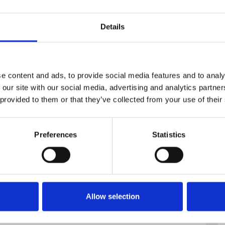
to avanti in ambito mondiale per sostenere le realtà
olare i nostri dipendenti. In particolare in Italia
Details
e eccellenze sul fronte industriale fin dalle prime
della FCA è stata concordata con il commissario
9, Domenico Arcuri.
e content and ads, to provide social media features and to analy
/it-it/corporate-communications/press/avviate-
 our site with our social media, advertising and analytics partn
a-serra-le-attivit-per-produrre-le-mascherine-
 provided to them or that they’ve collected from your use of their
Preferences
Statistics
Allow selection