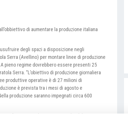
all’obbiettivo di aumentare la produzione italiana
 usufruire degli spazi a disposizione negli
atola Serra (Avellino) per montare linee di produzione
. A pieno regime dovrebbero essere presenti 25
ratola Serra. “L’obiettivo di produzione giornaliera
nee produttive operative è di 27 milioni di
oduzione è prevista tra i mesi di agosto e
Nella produzione saranno impegnati circa 600
e non è per FCA solo una mera scelta di business.
orlier, COO della Regione EMEA di FCA – rientra in