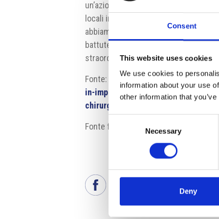
un’azione più ampia che abbiamo porta
locali in cui siamo presenti ed in partic
Consent
abbiamo messo a disposizione le nostr
battute della pandemia”. L’iniziativa 
straordinario per l’emergenza Covid 1
This website uses cookies
We use cookies to personalis
Fonte:
http://www.media.fcaemea.com
information about your use of
in-impianti-fca-di-mirafiori-e-pratol
other information that you’ve
chirurgiche
Consent
Fonte fotografia: FCA
Necessary
Selection
Deny