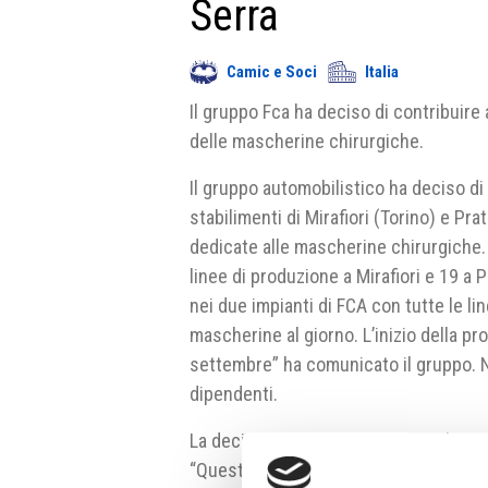
Serra
Camic e Soci
Italia
Il gruppo Fca ha deciso di contribuire 
delle mascherine chirurgiche.
Il gruppo automobilistico ha deciso di
stabilimenti di Mirafiori (Torino) e Pr
dedicate alle mascherine chirurgiche
linee di produzione a Mirafiori e 19 a P
nei due impianti di FCA con tutte le li
mascherine al giorno. L’inizio della pr
settembre” ha comunicato il gruppo. 
dipendenti.
La decisione di produrre le mascherin
“Questa iniziativa – specifica Pietro G