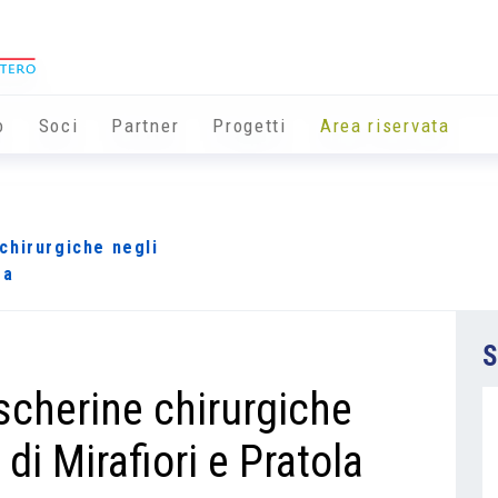
o
Soci
Partner
Progetti
Area riservata
chirurgiche negli
ra
S
cherine chirurgiche
 di Mirafiori e Pratola