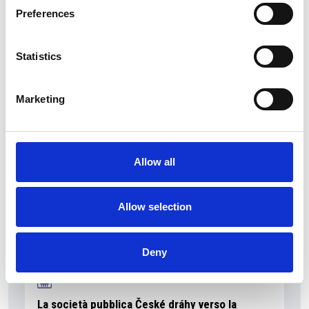
Preferences
Statistics
La Škoda avvia la produzione del suo SUV Peaq
Repubblica Ceca
Marketing
Allow all
Allow selection
Deny
La società pubblica České dráhy verso la