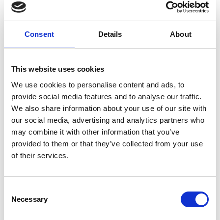
Consent
Details
About
7 Agosto 2026
This website uses cookies
Nel primo semestre è aumentata fortemente la
We use cookies to personalise content and ads, to
costruzione di nuove abitazioni
provide social media features and to analyse our traffic.
We also share information about your use of our site with
Repubblica Ceca
our social media, advertising and analytics partners who
may combine it with other information that you’ve
provided to them or that they’ve collected from your use
of their services.
Consent
Necessary
Selection