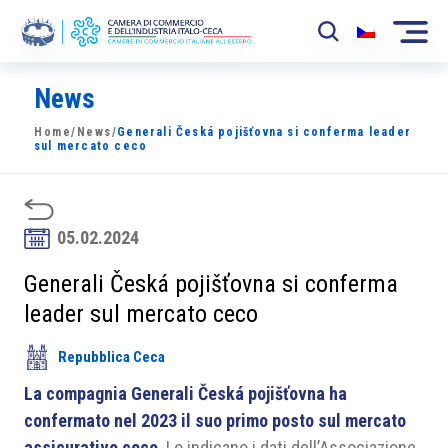
News
La Camera
Home
/
News
/
Generali Česká pojišťovna si conferma leader
News
sul mercato ceco
Eventi
Sviluppo Mercato
05.02.2024
Soci
Generali Česká pojišťovna si conferma
leader sul mercato ceco
Partner
Repubblica Ceca
Progetti
La compagnia Generali Česká pojišťovna ha
Area riservata
confermato nel 2023 il suo primo posto sul mercato
assicurativo ceco
. Lo indicano i dati dell’Associazione