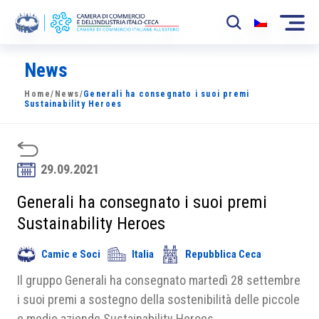
News
La Camera
Home
/
News
/
Generali ha consegnato i suoi premi
News
Sustainability Heroes
Eventi
Sviluppo Mercato
29.09.2021
Soci
Generali ha consegnato i suoi premi
Sustainability Heroes
Partner
Camic e Soci
Italia
Repubblica Ceca
Progetti
Il gruppo Generali ha consegnato martedì 28 settembre
Area riservata
i suoi premi a sostegno della sostenibilità delle piccole
e medie aziende Sustainability Heroes.