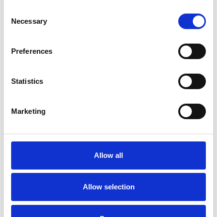
Consent
Necessary
Selection
Preferences
Statistics
Accelera la ripresa dell’industria nel corso del
primo semestre
Marketing
Overview Economica
Repubblica Ceca
Allow all
Allow selection