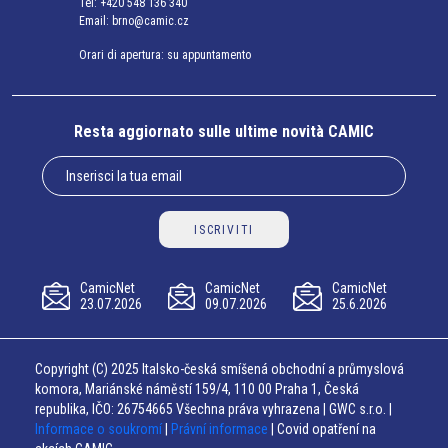
Tel:
+420 548 136 340
Email:
brno@camic.cz
Orari di apertura: su appuntamento
Resta aggiornato sulle ultime novità CAMIC
ISCRIVITI
CamicNet
CamicNet
CamicNet
23.07.2026
09.07.2026
25.6.2026
Copyright (C) 2025 Italsko-česká smíšená obchodní a průmyslová
komora, Mariánské náměstí 159/4, 110 00 Praha 1, Česká
republika, IČO: 26754665 Všechna práva vyhrazena | GWC s.r.o. |
Informace o soukromí
|
Právní informace
| Covid opatření na