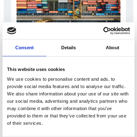
Consent
Details
About
6 Agosto 2026
L’interscambio Italia – Repubblica ha superato
This website uses cookies
nel primo semestre i dieci miliardi di euro
We use cookies to personalise content and ads, to
Interviste
provide social media features and to analyse our traffic.
We also share information about your use of our site with
Overview Economica
our social media, advertising and analytics partners who
Repubblica Ceca
may combine it with other information that you’ve
provided to them or that they’ve collected from your use
of their services.