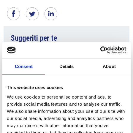
Suggeriti per te
Consent
Details
About
This website uses cookies
We use cookies to personalise content and ads, to
provide social media features and to analyse our traffic.
We also share information about your use of our site with
5 Agosto 2026
our social media, advertising and analytics partners who
Il commercio retail continua con una crescita
may combine it with other information that you’ve
dinamica
provided to them or that they’ve collected from your use