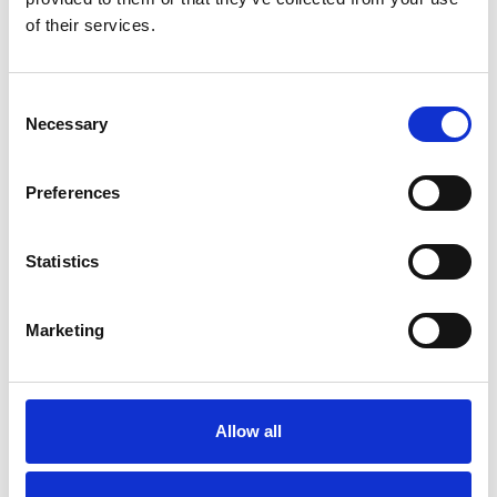
of their services.
Overview Economica
Repubblica Ceca
Consent
Necessary
Selection
Preferences
Statistics
Marketing
Ano 2011 schiera un nuovo candidato sindaco
Allow all
a Praga
Repubblica Ceca