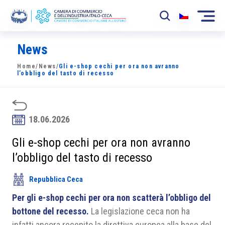
News
La Camera
Home
/
News
/
Gli e-shop cechi per ora non avranno
News
l’obbligo del tasto di recesso
Eventi
Sviluppo Mercato
18.06.2026
Soci
Gli e-shop cechi per ora non avranno
l’obbligo del tasto di recesso
Partner
Repubblica Ceca
Progetti
Per gli e-shop cechi per ora non scatterà l’obbligo del
Area riservata
bottone del recesso.
La legislazione ceca non ha
infatti ancora recepito la direttiva europea alla base del