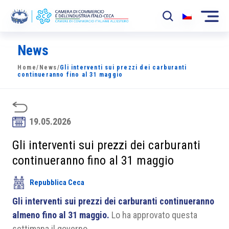
News
La Camera
Home
/
News
/
Gli interventi sui prezzi dei carburanti
News
continueranno fino al 31 maggio
Eventi
Sviluppo Mercato
19.05.2026
Soci
Gli interventi sui prezzi dei carburanti
continueranno fino al 31 maggio
Partner
Repubblica Ceca
Progetti
Gli interventi sui prezzi dei carburanti continueranno
Area riservata
almeno fino al 31 maggio.
Lo ha approvato questa
settimana il governo.