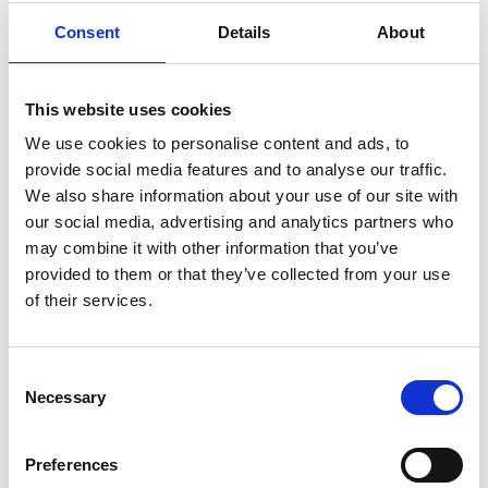
Consent
Details
About
7 Agosto 2026
Nel primo semestre è aumentata fortemente la
This website uses cookies
costruzione di nuove abitazioni
We use cookies to personalise content and ads, to
Repubblica Ceca
provide social media features and to analyse our traffic.
We also share information about your use of our site with
our social media, advertising and analytics partners who
may combine it with other information that you’ve
provided to them or that they’ve collected from your use
of their services.
Consent
Necessary
Selection
Preferences