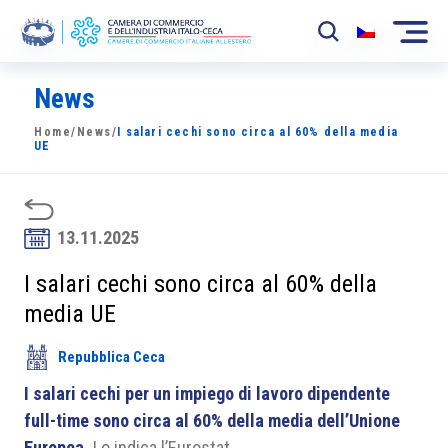
News
La Camera
Home
/
News
/
I salari cechi sono circa al 60% della media
News
UE
Eventi
Sviluppo Mercato
13.11.2025
Soci
I salari cechi sono circa al 60% della
media UE
Partner
Repubblica Ceca
Progetti
I salari cechi per un impiego di lavoro dipendente
Area riservata
full-time sono circa al 60% della media dell’Unione
Europea.
Lo indica l’Eurostat.