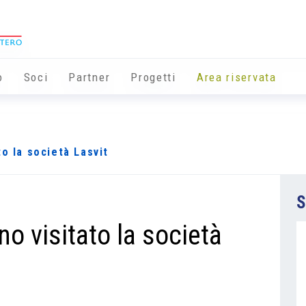
o
Soci
Partner
Progetti
Area riservata
o la società Lasvit
S
o visitato la società