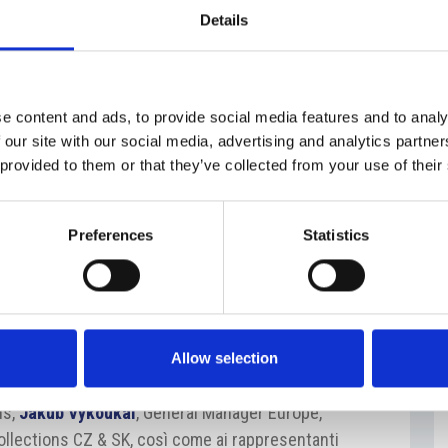
ell’Industria Italo-Ceca hanno visitato venerdì 11
Details
 conoscendo da vicino la contemporanea produzione
 realtà più importanti e innovative nel settore della
e content and ads, to provide social media features and to analy
e produzioni design sono ben rappresentate
 our site with our social media, advertising and analytics partn
i anche in Italia.
I soci hanno visitato la vetreria
 provided to them or that they’ve collected from your use of their
uppo, e poi il Lasvit Glass House di Nový Bor
.
anifatturieri più antichi insediati in Boemia. Dal
Preferences
Statistics
eriodi di ristrutturazione causati dalla concorrenza a
 recente dal forte rialzo dei costi di energia, che ha
iche. Lasvit ha saputo affrontare questi momenti
 alto valore aggiunto.
Allow selection
ntanti di Lasvit, in particolare
Gianandrea
ns,
Jakub Vykoukal
, General Manager Europe,
ollections CZ & SK, così come ai rappresentanti