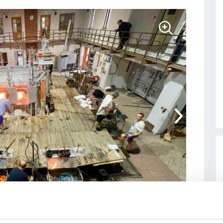
1
/
52