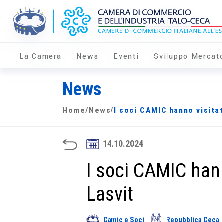
La Camera
News
Eventi
Sviluppo Mercat
News
Home
/
News
/
I soci CAMIC hanno visitat
14.10.2024
I soci CAMIC hann
Lasvit
Camic e Soci
Repubblica Ceca