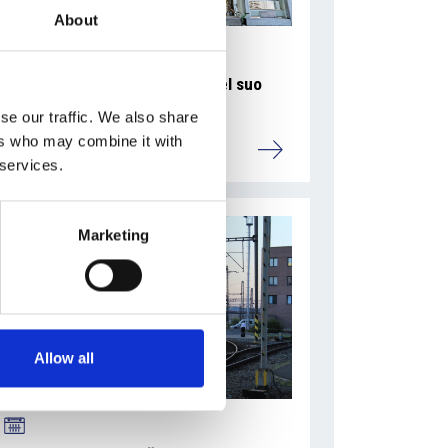
About
La Škoda avvia la produzione del suo
SUV Peaq
se our traffic. We also share
ers who may combine it with
Repubblica Ceca
 services.
Marketing
Allow all