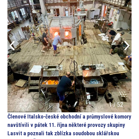
1
/
52
Členové Italsko-české obchodní a průmyslové komory
navštívili v pátek 11. října některé provozy skupiny
Lasvit a poznali tak zblízka soudobou sklářskou