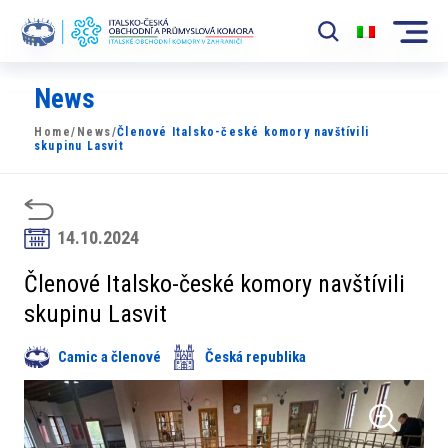
News
Komora
Home
/
News
/
Členové Italsko-české komory navštívili
News
skupinu Lasvit
Události
Rozvoj Trhu
14.10.2024
Členové
Členové Italsko-české komory navštívili
skupinu Lasvit
Partneři
Camic a členové
Česká republika
​​Projekty
Členská sekce