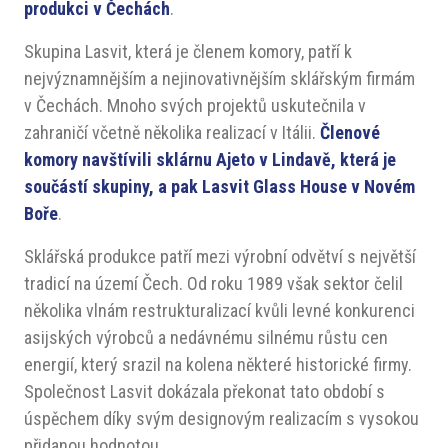
produkci v Čechách
.
Skupina Lasvit, která je členem komory, patří k
nejvýznamnějším a nejinovativnějším sklářským firmám
v Čechách. Mnoho svých projektů uskutečnila v
zahraničí včetně několika realizací v Itálii.
Členové
komory navštívili sklárnu Ajeto v Lindavě, která je
součástí skupiny, a pak Lasvit Glass House v Novém
Boře
.
Sklářská produkce patří mezi výrobní odvětví s největší
tradicí na území Čech. Od roku 1989 však sektor čelil
několika vlnám restrukturalizací kvůli levné konkurenci
asijských výrobců a nedávnému silnému růstu cen
energií, který srazil na kolena některé historické firmy.
Společnost Lasvit dokázala překonat tato období s
úspěchem díky svým designovým realizacím s vysokou
přidanou hodnotou.