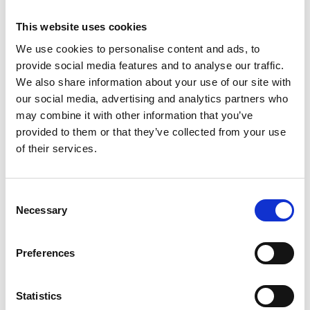
This website uses cookies
We use cookies to personalise content and ads, to
provide social media features and to analyse our traffic.
We also share information about your use of our site with
our social media, advertising and analytics partners who
may combine it with other information that you’ve
provided to them or that they’ve collected from your use
7 srpna 2026
of their services.
Čistý zisk skupiny Generali zaznamenal v
pololetí výrazný růst
Consent
Necessary
Selection
Itálie
Česká republika
Preferences
Statistics