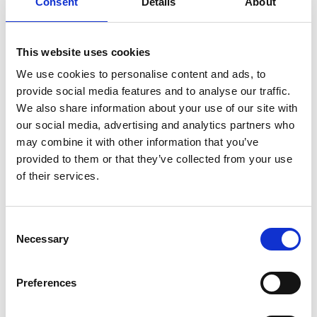
Consent
7 Agosto 2026
Details
About
Nel primo semestre è aumentata fortemente la
costruzione di nuove abitazioni
This website uses cookies
Repubblica Ceca
We use cookies to personalise content and ads, to
provide social media features and to analyse our traffic.
We also share information about your use of our site with
our social media, advertising and analytics partners who
may combine it with other information that you’ve
provided to them or that they’ve collected from your use
of their services.
Consent
Necessary
Selection
Preferences
La Škoda avvia la produzione del suo SUV Peaq
Repubblica Ceca