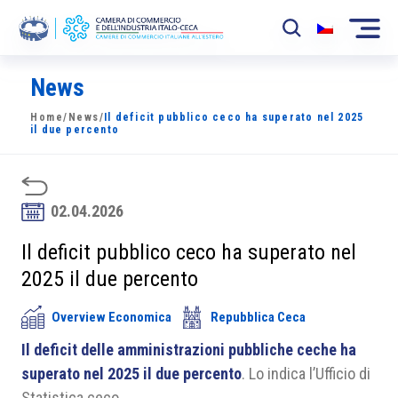
News
La Camera
Home
/
News
/
Il deficit pubblico ceco ha superato nel 2025
News
il due percento
Eventi
Sviluppo Mercato
02.04.2026
Soci
Il deficit pubblico ceco ha superato nel
2025 il due percento
Partner
Overview Economica
Repubblica Ceca
Progetti
Il deficit delle amministrazioni pubbliche ceche ha
Area riservata
superato nel 2025 il due percento
. Lo indica l’Ufficio di
Statistica ceco.