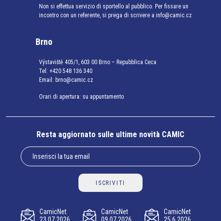
Non si effettua servizio di sportello al pubblico. Per fissare un
incontro con un referente, si prega di scrivere a info@camic.cz
Brno
Výstaviště 405/1, 603 00 Brno – Repubblica Ceca
Tel:
+420 548 136 340
Email:
brno@camic.cz
Orari di apertura: su appuntamento
Resta aggiornato sulle ultime novità CAMIC
ISCRIVITI
CamicNet
CamicNet
CamicNet
23.07.2026
09.07.2026
25.6.2026