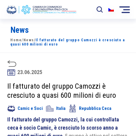
News
La Camera
Home
/
News
/
Il fatturato del gruppo Camozzi è cresciuto a
News
quasi 600 milioni di euro
Eventi
Sviluppo Mercato
23.06.2025
Soci
Il fatturato del gruppo Camozzi è
cresciuto a quasi 600 milioni di euro
Partner
Camic e Soci
Italia
Repubblica Ceca
Progetti
Il fatturato del gruppo Camozzi, la cui controllata
Area riservata
ceca è socio Camic, è cresciuto lo scorso anno a
quasi 600 milioni di euro
. Il gruppo è attivo nel settore