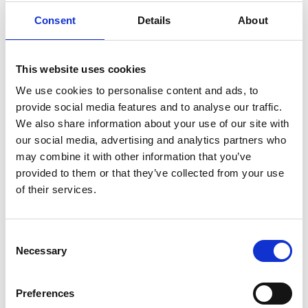
Consent
Details
About
7 Agosto 2026
Nel primo semestre è aumentata fortemente la
This website uses cookies
costruzione di nuove abitazioni
We use cookies to personalise content and ads, to
Repubblica Ceca
provide social media features and to analyse our traffic.
We also share information about your use of our site with
our social media, advertising and analytics partners who
may combine it with other information that you’ve
provided to them or that they’ve collected from your use
of their services.
Consent
Necessary
Selection
Preferences